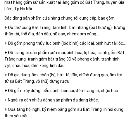
mặt hàng gốm sứ sản xuất tại làng gốm cổ Bát Tràng, huyện Gia
Lâm, Tp.Hà Nội.
Các dòng sản phẩm cửa hàng chúng tôi cung cấp, bao gồm:
+ Đồ thờ cúng Bát Tràng, tâm linh: bát nhang (bát hương), tượng
thần tài, thổ địa, đèn dầu, hũ gạo, chén cơm cúng...
+ Đồ gốm phong thủy: lục bình (lộc bình) các loại, bình hút tài lộc...
+ Đồ trang trí:sản phẩm sơn mài, bình hoa, lọ hoa, tranh gốm Bát
Tràng nung, tranh gốm bát tràng 3D về phong cảnh, tranh tĩnh
vật, chậu hoa, đèn xông tinh dầu...
+ Đồ gia dụng: ấm, chén (ly), bát, tô, đĩa, chĩnh đựng gạo, ấm trà
tử sa Bát Tràng, vò (hũ) đựng rượu
+ Đồ gốm xây dựng: tiểu cảnh, bonsai, đèn trang trí, chậu hoa
+ Ngoài ra còn nhiều dòng sản phẩm đa dạng khác...
+ Quà tặng hội nghị, kỷ niệm bằng gốm sứ Bát Tràng, in nội dung
theo yêu cầu.