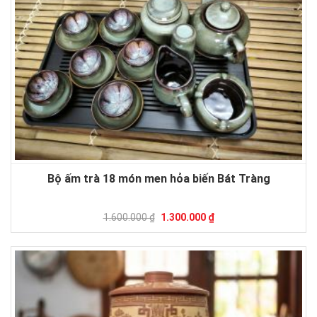
Bộ ấm trà 18 món men hỏa biến Bát Tràng
1.600.000 ₫
1.300.000 ₫