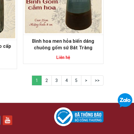
Bình hoa men hỏa biến dáng
o cấp
chuông gốm sứ Bát Tràng
Liên hệ
1
2
3
4
5
>
>>