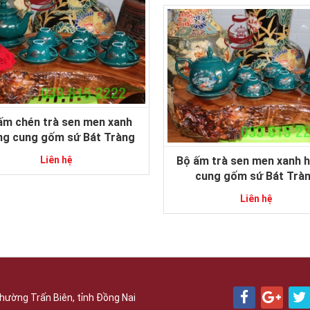
ấm chén trà sen men xanh
ng cung gốm sứ Bát Tràng
Bộ ấm trà sen men xanh 
Liên hệ
cung gốm sứ Bát Trà
Liên hệ
hường Trấn Biên, tỉnh Đồng Nai