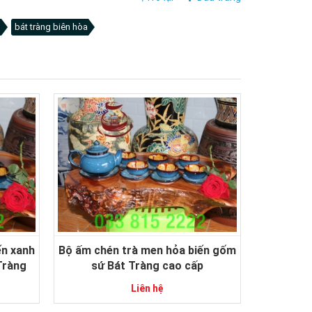
g
bát tràng biên hòa
ến xanh
Bộ ấm chén trà men hỏa biến gốm
Tràng
sứ Bát Tràng cao cấp
Liên hệ