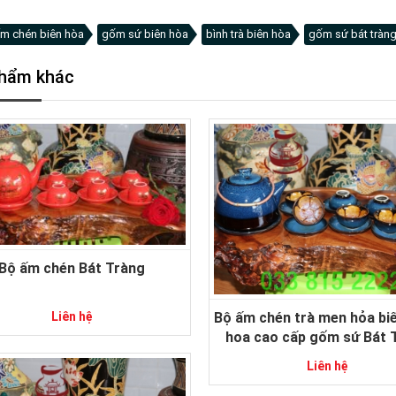
m chén biên hòa
gốm sứ biên hòa
bình trà biên hòa
gốm sứ bát tràn
hẩm khác
Bộ ấm chén Bát Tràng
Liên hệ
Bộ ấm chén trà men hỏa bi
hoa cao cấp gốm sứ Bát 
Liên hệ