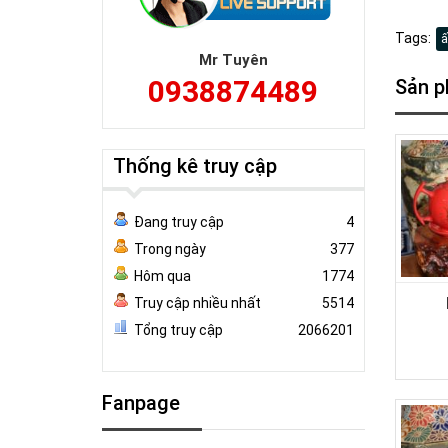
Tags:
ấ
Mr Tuyên
0938874489
Sản p
Thống kê truy cập
Đang truy cập
4
Trong ngày
377
Hôm qua
1774
Truy cập nhiều nhất
5514
Tổng truy cập
2066201
Fanpage