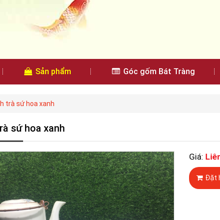
Sản phẩm
Góc gốm Bát Tràng
h trà sứ hoa xanh
trà sứ hoa xanh
Giá:
Liê
Đặt 