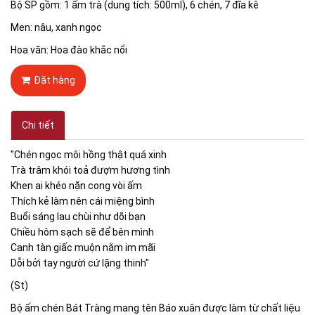
Bộ SP gồm: 1 ấm trà (dung tích: 500ml), 6 chén, 7 đĩa kê
Men: nâu, xanh ngọc
Hoa văn: Hoa đào khắc nổi
Đặt hàng
Chi tiết
"Chén ngọc môi hồng thật quá xinh
Trà trâm khói toả đượm hương tình
Khen ai khéo nặn cong vòi ấm
Thích kẻ làm nên cái miệng bình
Buổi sáng lau chùi như dõi bạn
Chiều hôm sạch sẽ để bên mình
Canh tàn giấc muộn nằm im mãi
Dỗi bởi tay người cứ lặng thinh"
(St)
Bộ ấm chén Bát Tràng mang tên Báo xuân được làm từ chất liệu