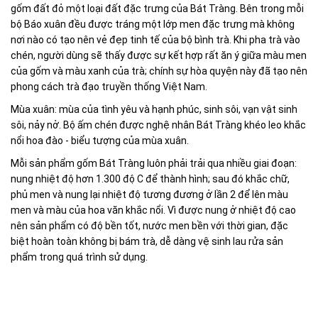
gốm đất đỏ một loại đất đặc trưng của Bát Tràng. Bên trong mỗi
bộ Báo xuân đều được tráng một lớp men đặc trưng mà không
nơi nào có tạo nên vẻ đẹp tinh tế của bộ bình trà. Khi pha trà vào
chén, người dùng sẽ thấy được sự kết hợp rất ăn ý giữa màu men
của gốm và màu xanh của trà; chính sự hòa quyện này đã tạo nên
phong cách trà đạo truyền thống Việt Nam.
Mùa xuân: mùa của tình yêu và hạnh phúc, sinh sôi, vạn vật sinh
sôi, nảy nở. Bộ ấm chén được nghệ nhân Bát Tràng khéo leo khắc
nổi hoa đào - biểu tượng của mùa xuân.
Mỗi sản phẩm gốm Bát Tràng luôn phải trải qua nhiều giai đoạn:
nung nhiệt độ hơn 1.300 độ C để thành hình; sau đó khắc chữ,
phủ men và nung lại nhiệt độ tương đương ở lần 2 để lên màu
men và màu của hoa văn khắc nổi. Vì được nung ở nhiệt độ cao
nên sản phẩm có độ bền tốt, nước men bền với thời gian, đặc
biệt hoàn toàn không bị bám trà, dễ dàng vệ sinh lau rửa sản
phẩm trong quá trình sử dụng.