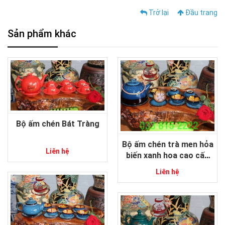
Trở lại
Đầu trang
Sản phẩm khác
Bộ ấm chén Bát Tràng
Bộ ấm chén trà men hỏa
Liên hệ
biến xanh hoa cao cấp
gốm sứ Bát Tràng
Liên hệ