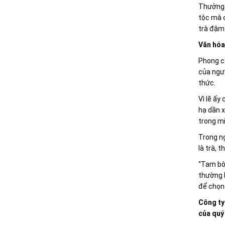
Thưởng t
tộc mà c
trà đậm
Văn hóa
Phong cá
của ngườ
thức.
Vì lẽ ấy
hạ dần x
trong mi
Trong ng
là trà, 
“Tam bôi
thường l
để chọn 
Công ty
của quý