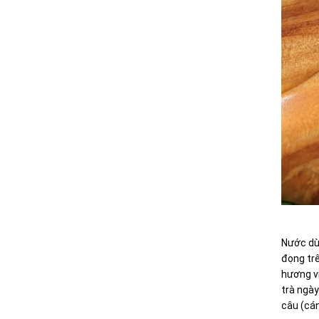
Nước dùn
đọng tr
hương vị
trà ngày
câu (cán