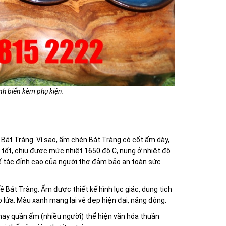
nh biển kèm phụ kiện.
Bát Tràng. Vì sao, ấm chén Bát Tràng có cốt ấm dày,
ệt tốt, chịu được mức nhiệt 1650 độ C, nung ở nhiệt độ
chế tác đỉnh cao của người thợ đảm bảo an toàn sức
Bát Tràng. Ấm được thiết kế hình lục giác, dung tich
 lửa. Màu xanh mang lại vẻ đẹp hiện đại, năng động.
hay quần ẩm (nhiều người) thể hiện văn hóa thuần