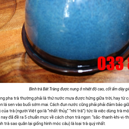
Bình trà Bát Tràng được nung ở nhiệt độ cao, cốt ấm dày gi
g pha trà thường phải là thứ nước mưa được hứng giữa trời, hay từ c
ên lá sen vào buổi sớm mai. Cách đun nước cũng phải phải đảm bảo gi
 của trà (người Việt gọi là “nhất thủy,” “nhì trà”) tức là việc dùng t
 nay đã đề ra 5 chuẩn mực về cách chọn trà ngon: “sắc-thanh-khi-vị-th
h trà sao quăn lại giống hình móc câu) là loại trà quý nhất.