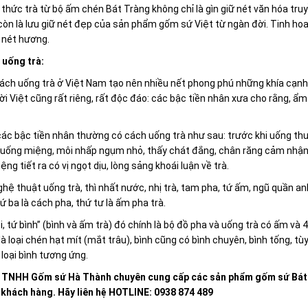
hức trà từ bộ ấm chén Bát Tràng không chỉ là gìn giữ nét văn hóa tr
òn là lưu giữ nét đẹp của sản phẩm gốm sứ Việt từ ngàn đời. Tinh ho
 nét hương.
 uống trà:
ch uống trà ở Việt Nam tạo nên nhiều nết phong phú những khía cạnh 
i Việt cũng rất riêng, rất độc đáo: các bậc tiền nhân xưa cho rằng, ẩm
 các bậc tiền nhân thường có cách uống trà như sau: trước khi uống t
uống miệng, môi nhấp ngụm nhỏ, thấy chát đắng, chân răng cảm nhận nh
ệng tiết ra có vị ngọt dịu, lòng sảng khoái luận về trà.
hệ thuật uống trà, thì nhất nước, nhị trà, tam pha, tứ ấm, ngũ quần anh
thứ ba là cách pha, thứ tư là ấm pha trà.
, tứ bình” (bình và ấm trà) đó chính là bộ đồ pha và uống trà có ấm v
à loại chén hạt mít (mắt trâu), bình cũng có bình chuyên, bình tống, t
loại bình tương ứng.
 TNHH Gốm sứ Hà Thành chuyên cung cấp các sản phẩm gốm sứ Bát Tr
 khách hàng. Hãy liên hệ HOTLINE: 0938 874 489