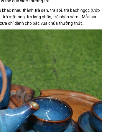
vị thế của việc thưởng trà.
khác nhau thành trà sen, trà sói, trà bạch ngọc (ướp
trà mật ong, trà long nhãn, trà nhân sâm... Mỗi loại
y xưa chỉ dành cho bậc vua chúa thưởng thức.