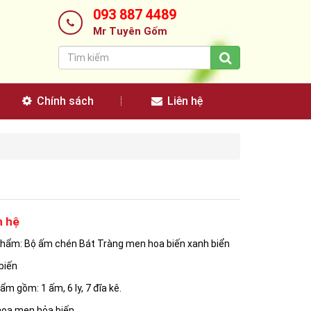
093 887 4489
Mr Tuyên Gốm
Chính sách
Liên hệ
n hệ
hẩm: Bộ ấm chén Bát Tràng men hoa biến xanh biển
biến
m gồm: 1 ấm, 6 ly, 7 đĩa kê.
 hoa men hỏa biến