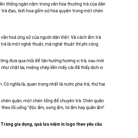
uyền thống ngàn năm trong văn hóa thưởng trà của dân
a trà đạo, tinh hoa gốm sứ hòa quyện trong một chén
văn hoá ứng xử của người dân Việt. Và cách ẩm trà
 trà là một nghệ thuật, mà nghệ thuật thì phi công
hường đưa qua mũi để tận hưởng hương vị trà, sau mới
ư chặt lại, miệng chép liền mấy cái đã thấy dịch vị
. Có nghĩa là, quan trọng nhất là nước pha trà, thứ hai
à 4 chén quân, một chén tống để chuyên trà. Chén quân
ùy theo lối uống “độc ẩm, song ẩm, tứ ẩm hay quần ẩm”
àng gia dụng, quà lưu niệm in logo theo yêu cầu