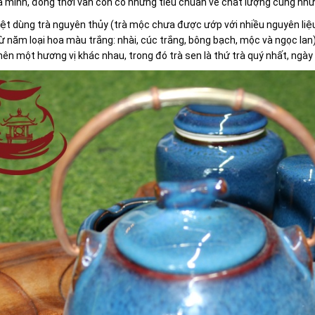
 mình, đồng thời vẫn còn có những tiêu chuẩn về chất lượng cũng như 
ệt dùng trà nguyên thủy (trà mộc chưa được ướp với nhiều nguyên liệu 
 năm loại hoa màu trắng: nhài, cúc trắng, bông bạch, mộc và ngọc lan); 
nên một hương vị khác nhau, trong đó trà sen là thứ trà quý nhất, ngà