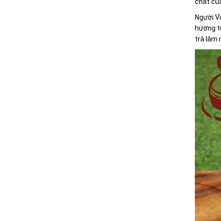
chất của
Người Vi
hương từ
trà làm 