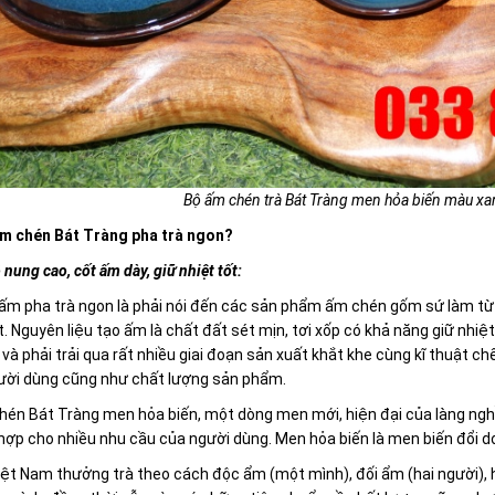
Bộ ấm chén trà Bát Tràng men hỏa biến màu xa
ấm chén Bát Tràng pha trà ngon?
 nung cao, cốt ấm dày, giữ nhiệt tốt:
ấm pha trà ngon là phải nói đến các sản phẩm ấm chén gốm sứ làm từ 
t. Nguyên liệu tạo ấm là chất đất sét mịn, tơi xốp có khả năng giữ nhi
và phải trải qua rất nhiều giai đoạn sản xuất khắt khe cùng kĩ thuật 
ười dùng cũng như chất lượng sản phẩm.
én Bát Tràng men hỏa biến, một dòng men mới, hiện đại của làng nghề 
hợp cho nhiều nhu cầu của người dùng. Men hỏa biến là men biến đổi do
ệt Nam thưởng trà theo cách độc ẩm (một mình), đối ẩm (hai người), 