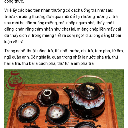
công thức.
Vì lẽ ấy các bậc tiền nhân thường có cách uống trà như sau:
trước khi uống thường đưa qua mũi để tận hưởng hương vị trà,
sau mới hạ dần xuống miệng, môi nhấp ngụm nhỏ, thấy chát
đắng, chân răng cảm nhận như chặt lại, miệng chép liền mấy cái
đã thấy dịch vị trong miệng tiết ra có vị ngọt dịu, lòng sảng khoái
luận về trà.
Trong nghệ thuật uống trà, thì nhất nước, nhị trà, tam pha, tứ ấm,
ngũ quần anh. Có nghĩa là, quan trọng nhất là nước pha trà, thứ
hai là trà, thứ ba là cách pha, thứ tư là ấm pha trà.