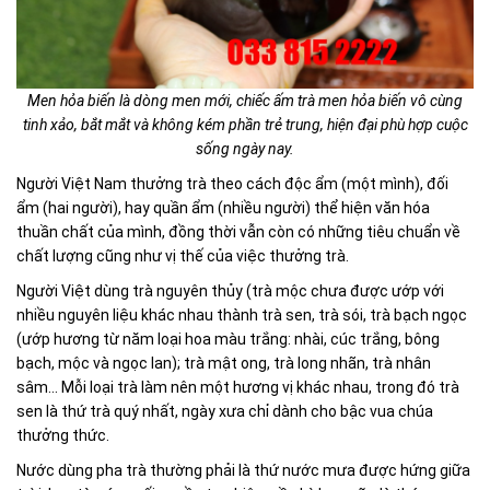
Men hỏa biến là dòng men mới, chiếc ấm trà men hỏa biến vô cùng
tinh xảo, bắt mắt và không kém phần trẻ trung, hiện đại phù hợp cuộc
sống ngày nay.
Người Việt Nam thưởng trà theo cách độc ẩm (một mình), đối
ẩm (hai người), hay quần ẩm (nhiều người) thể hiện văn hóa
thuần chất của mình, đồng thời vẫn còn có những tiêu chuẩn về
chất lượng cũng như vị thế của việc thưởng trà.
Người Việt dùng trà nguyên thủy (trà mộc chưa được ướp với
nhiều nguyên liệu khác nhau thành trà sen, trà sói, trà bạch ngọc
(ướp hương từ năm loại hoa màu trắng: nhài, cúc trắng, bông
bạch, mộc và ngọc lan); trà mật ong, trà long nhãn, trà nhân
sâm... Mỗi loại trà làm nên một hương vị khác nhau, trong đó trà
sen là thứ trà quý nhất, ngày xưa chỉ dành cho bậc vua chúa
thưởng thức.
Nước dùng pha trà thường phải là thứ nước mưa được hứng giữa