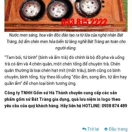
Nước men sáng, hoa văn độc đáo tạo ra từ lửa của nghệ nhân Bát
Tràng, bộ ấm chén men hỏa biến từ làng nghề Bát Tràng an toàn cho
người dùng.
“Tam bôi, tứ bình” (bình và ấm trà) đó chính là bộ đồ pha và uống
trà có ấm và 4 chén quân, một chén tống để chuyên trà. Chén
quân thường là loại chén hạt mít (mắt trâu), bình cũng có bình
chuyên, bình tống, tùy theo lối uống “độc ẩm, song ẩm, tứ ẩm hay
quần ẩm” để chọn loại bình tương ứng.
Công ty TNHH Gốm sứ Hà Thành chuyên cung cấp các sản
phẩm gốm sứ Bát Tràng gia dụng, quà lưu niệm in logo theo
yêu cầu của quý khách hàng. Hãy liên hệ HOTLINE: 0938 874 489
Trở lại
Đầu trang