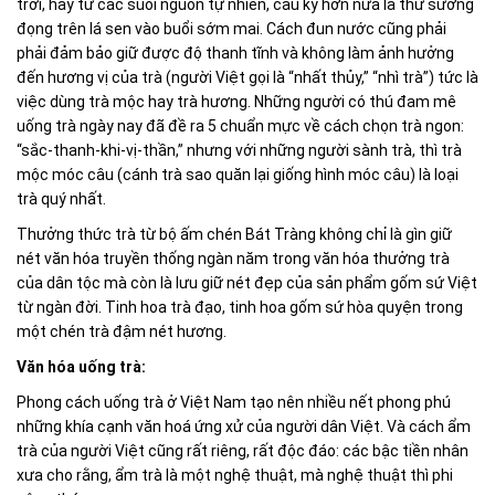
trời, hay từ các suối nguồn tự nhiên, cầu kỳ hơn nữa là thứ sương
đọng trên lá sen vào buổi sớm mai. Cách đun nước cũng phải
phải đảm bảo giữ được độ thanh tĩnh và không làm ảnh hưởng
đến hương vị của trà (người Việt gọi là “nhất thủy,” “nhì trà”) tức là
việc dùng trà mộc hay trà hương. Những người có thú đam mê
uống trà ngày nay đã đề ra 5 chuẩn mực về cách chọn trà ngon:
“sắc-thanh-khi-vị-thần,” nhưng với những người sành trà, thì trà
mộc móc câu (cánh trà sao quăn lại giống hình móc câu) là loại
trà quý nhất.
Thưởng thức trà từ bộ ấm chén Bát Tràng không chỉ là gìn giữ
nét văn hóa truyền thống ngàn năm trong văn hóa thưởng trà
của dân tộc mà còn là lưu giữ nét đẹp của sản phẩm gốm sứ Việt
từ ngàn đời. Tinh hoa trà đạo, tinh hoa gốm sứ hòa quyện trong
một chén trà đậm nét hương.
Văn hóa uống trà:
Phong cách uống trà ở Việt Nam tạo nên nhiều nết phong phú
những khía cạnh văn hoá ứng xử của người dân Việt. Và cách ẩm
trà của người Việt cũng rất riêng, rất độc đáo: các bậc tiền nhân
xưa cho rằng, ẩm trà là một nghệ thuật, mà nghệ thuật thì phi