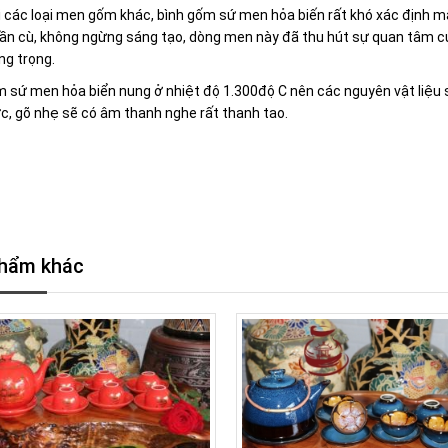
 các loại men gốm khác, bình gốm sứ men hỏa biến rất khó xác định m
ần cù, không ngừng sáng tạo, dòng men này đã thu hút sự quan tâm củ
ng trọng.
 sứ men hỏa biển nung ở nhiệt độ 1.300độ C nên các nguyên vật liệu sá
c, gõ nhẹ sẽ có âm thanh nghe rất thanh tao.
hẩm khác