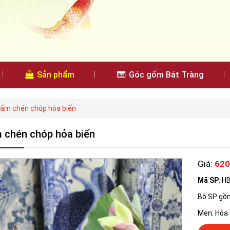
Sản phẩm
Góc gốm Bát Tràng
 ấm chén chóp hỏa biến
 chén chóp hỏa biến
Giá:
620
Mã SP
: H
Bộ SP gồm
Men: Hỏa 