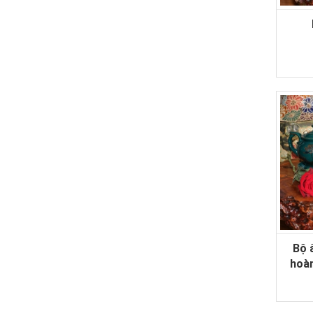
Bộ 
hoà