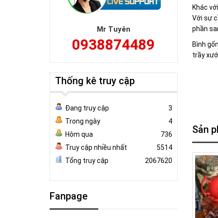
Khác với
Với sự c
Mr Tuyên
phần sa
0938874489
Bình gốm
trầy xướ
Thống kê truy cập
Đang truy cập
3
Trong ngày
4
Sản p
Hôm qua
736
Truy cập nhiều nhất
5514
Tổng truy cập
2067620
Fanpage