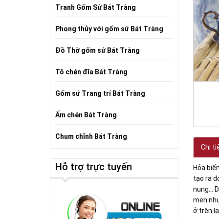
Tranh Gốm Sứ Bát Tràng
Phong thủy với gốm sứ Bát Tràng
Đồ Thờ gốm sứ Bát Tràng
Tô chén đĩa Bát Tràng
Gốm sứ Trang trí Bát Tràng
Ấm chén Bát Tràng
Chum chĩnh Bát Tràng
Chi ti
Hỗ trợ trực tuyến
Hỏa biế
tạo ra d
nung… Do
men như
ở trên l