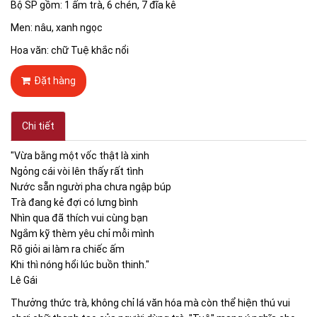
Bộ SP gồm: 1 ấm trà, 6 chén, 7 đĩa kê
Men: nâu, xanh ngọc
Hoa văn: chữ Tuệ khắc nổi
Đặt hàng
Chi tiết
"Vừa bằng một vốc thật là xinh
Ngỏng cái vòi lên thấy rất tình
Nước sẵn người pha chưa ngập búp
Trà đang kẻ đợi có lưng bình
Nhìn qua đã thích vui cùng bạn
Ngắm kỹ thèm yêu chỉ mỗi mình
Rõ giỏi ai làm ra chiếc ấm
Khi thì nóng hổi lúc buồn thinh."
Lê Gái
Thưởng thức trà, không chỉ lá văn hóa mà còn thể hiện thú vui