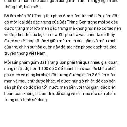
chơi chữ thanh tao của người dùng trà. "Tuệ" mang ý nghĩa cho
thông tuệ, hiểu biết...
Bộ ấm chén Bát Tràng thư pháp được làm từ chất liệu gốm đất
đỏ một loại đất đặc trưng của Bát Tràng. Bên trong mỗi bộ đều
được tráng một lớp men đặc trưng mà không nơi nào có tạo nên
vẻ đẹp tinh tế của bộ bình trà. Khi pha trà vào chén ta sẽ thấy
được sự kết hợp rất ăn ý giữa màu men của gốm và màu xanh
của trà; chính sự hòa quện này đã tạo nên phong cách trà đạo
truyền thống Việt Nam.
Mỗi sản phẩm gốm Bát Trang luôn phải trải qua nhiều giai đoạn:
nung nhiệt độ hơn 1.100 độ C để thành hình; sau đó khắc chữ,
phủ men và nung lại nhiệt độ tương đương ở lần 2 để lên màu
men và màu chữ được khắc. Vì được nung ở nhiệt độ cao nên
sản phẩm có độ bền tốt, nước men bền với thời gian, đặc biệt
hoàn toàn không bị bám trà, dễ dàng vệ sinh lau rửa sản phẩm
trong quá trình sử dụng.