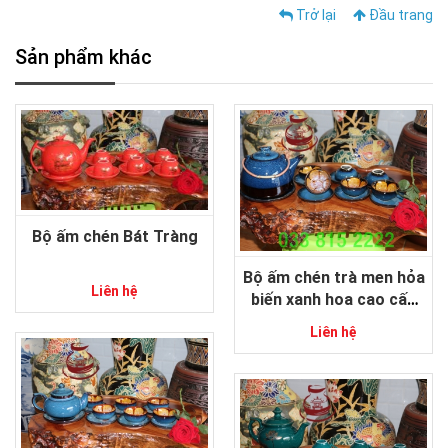
Trở lại
Đầu trang
Sản phẩm khác
Bộ ấm chén Bát Tràng
Bộ ấm chén trà men hỏa
Liên hệ
biến xanh hoa cao cấp
gốm sứ Bát Tràng
Liên hệ