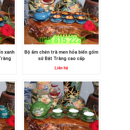
ến xanh
Bộ ấm chén trà men hỏa biến gốm
Tràng
sứ Bát Tràng cao cấp
Liên hệ