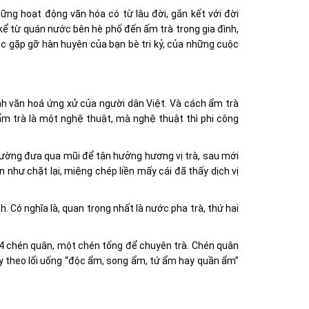
ững hoạt động văn hóa có từ lâu đời, gắn kết với đời
kể từ quán nước bên hè phố đến ấm trà trong gia đình,
c gặp gỡ hàn huyên của bạn bè tri kỷ, của những cuộc
h văn hoá ứng xử của người dân Việt. Và cách ẩm trà
 ẩm trà là một nghệ thuật, mà nghệ thuật thì phi công
thường đưa qua mũi để tận hưởng hương vị trà, sau mới
hư chặt lại, miệng chép liền mấy cái đã thấy dịch vị
. Có nghĩa là, quan trọng nhất là nước pha trà, thứ hai
và 4 chén quân, một chén tống để chuyên trà. Chén quân
tùy theo lối uống “độc ẩm, song ẩm, tứ ẩm hay quần ẩm”