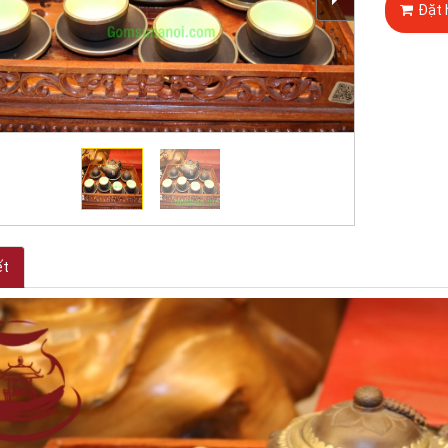
Đặt 
ết