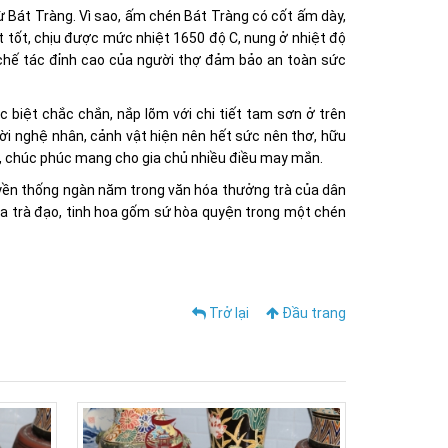
 Bát Tràng. Vì sao, ấm chén Bát Tràng có cốt ấm dày,
ệt tốt, chịu được mức nhiệt 1650 độ C, nung ở nhiệt độ
t chế tác đỉnh cao của người thợ đảm bảo an toàn sức
 biệt chắc chắn, nắp lõm với chi tiết tam sơn ở trên
ời nghệ nhân, cảnh vật hiện nên hết sức nên thơ, hữu
thọ, chúc phúc mang cho gia chủ nhiều điều may mắn.
uyền thống ngàn năm trong văn hóa thưởng trà của dân
oa trà đạo, tinh hoa gốm sứ hòa quyện trong một chén
Trở lại
Đầu trang