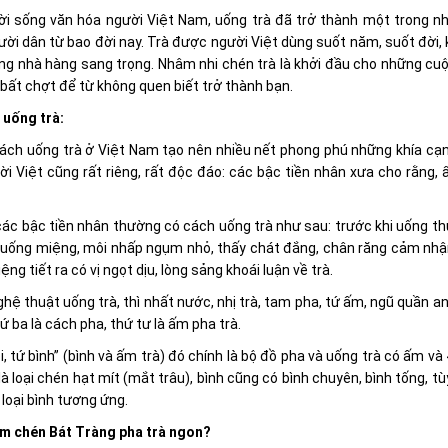
ời sống văn hóa người Việt Nam, uống trà đã trở thành một trong nh
ời dân từ bao đời nay. Trà được người Việt dùng suốt năm, suốt đời, 
ng nhà hàng sang trọng. Nhâm nhi chén trà là khởi đầu cho những cuộ
 bất chợt để từ không quen biết trở thành bạn.
 uống trà:
ách uống trà ở Việt Nam tạo nên nhiều nết phong phú những khía cạn
i Việt cũng rất riêng, rất độc đáo: các bậc tiền nhân xưa cho rằng,
 các bậc tiền nhân thường có cách uống trà như sau: trước khi uống 
uống miệng, môi nhấp ngụm nhỏ, thấy chát đắng, chân răng cảm nhận n
ệng tiết ra có vị ngọt dịu, lòng sảng khoái luận về trà.
hệ thuật uống trà, thì nhất nước, nhị trà, tam pha, tứ ấm, ngũ quần anh
thứ ba là cách pha, thứ tư là ấm pha trà.
, tứ bình” (bình và ấm trà) đó chính là bộ đồ pha và uống trà có ấm 
à loại chén hạt mít (mắt trâu), bình cũng có bình chuyên, bình tống, 
loại bình tương ứng.
ấm chén Bát Tràng pha trà ngon?