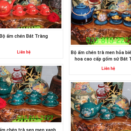
Bộ ấm chén Bát Tràng
Liên hệ
Bộ ấm chén trà men hỏa bi
hoa cao cấp gốm sứ Bát 
Liên hệ
ấm chén trà sen men xanh