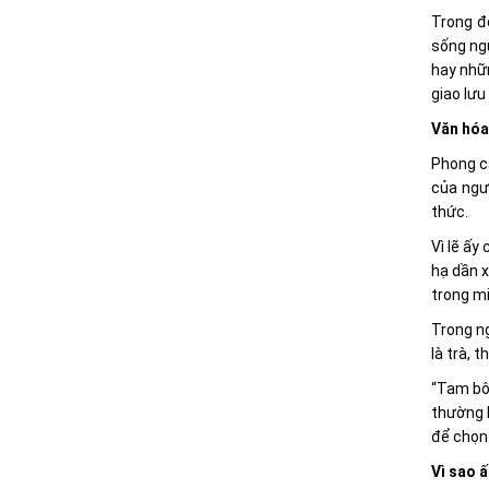
Trong đ
sống ngư
hay nhữ
giao lưu
Văn hóa
Phong c
của ngườ
thức.
Vì lẽ ấy
hạ dần x
trong mi
Trong ng
là trà, 
“Tam bôi
thường l
để chọn 
Vì sao 