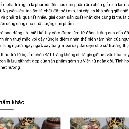
 ấm pha trà ngon là phải nói đến các sản phẩm ấm chén gốm sứ làm từ
t. Nguyên liệu tạo ấm là chất đất sét mịn, tơi xốp có khả năng giữ nhi
và phải trải qua rất nhiều giai đoạn sản xuất khắt khe cùng kĩ thuậ
ười dùng cũng như chất lượng sản phẩm.
rà bọc đồng có thiết kế tay cầm được làm từ đồng trắng cao cấp đặc
ình ảnh thuỷ mặc với cây tùng là điểm nhấn thể hiện tâm hồn của ngư
ến lòng người ngây ngất, cây tùng là loài cây đại diện cho sự trường 
hức trà từ bộ ấm chén Bát Tràng không chỉ là gìn giữ nét văn hóa tr
còn là lưu giữ nét đẹp của sản phẩm gốm sứ Việt từ ngàn đời. Tinh h
 nét hương.
hẩm khác