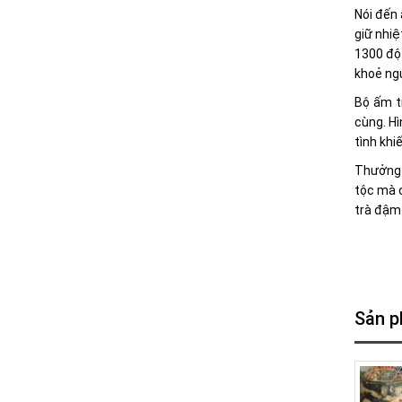
Nói đến
giữ nhiệ
1300 độ 
khoẻ ng
Bộ ấm t
cùng. H
tình khi
Thưởng t
tộc mà 
trà đậm
Sản p