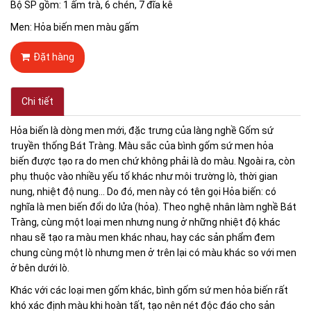
Bộ SP gồm: 1 ấm trà, 6 chén, 7 đĩa kê
Men: Hỏa biến men màu gấm
Đặt hàng
Chi tiết
Hỏa biến là dòng men mới, đặc trưng của làng nghề Gốm sứ
truyền thống Bát Tràng. Màu sắc của bình gốm sứ men hỏa
biến được tạo ra do men chứ không phải là do màu. Ngoài ra, còn
phụ thuộc vào nhiều yếu tố khác như môi trường lò, thời gian
nung, nhiệt độ nung… Do đó, men này có tên gọi Hỏa biến: có
nghĩa là men biến đổi do lửa (hỏa). Theo nghệ nhân làm nghề Bát
Tràng, cùng một loại men nhưng nung ở những nhiệt độ khác
nhau sẽ tạo ra màu men khác nhau, hay các sản phẩm đem
chung cùng một lò nhưng men ở trên lại có màu khác so với men
ở bên dưới lò.
Khác với các loại men gốm khác, bình gốm sứ men hỏa biến rất
khó xác định màu khi hoàn tất, tạo nên nét độc đáo cho sản