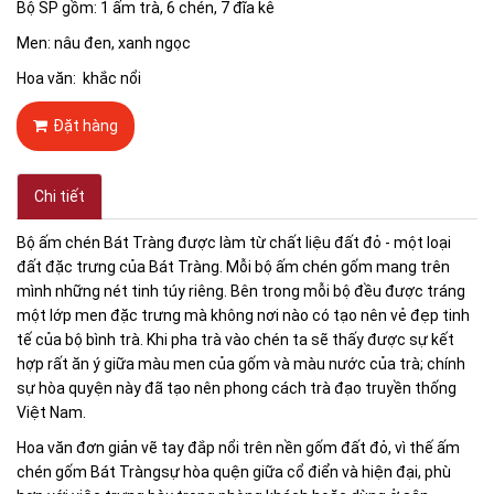
Bộ SP gồm: 1 ấm trà, 6 chén, 7 đĩa kê
Men: nâu đen, xanh ngọc
Hoa văn: khắc nổi
Đặt hàng
Chi tiết
Bộ ấm chén Bát Tràng được làm từ chất liệu đất đỏ - một loại
đất đặc trưng của Bát Tràng. Mỗi bộ ấm chén gốm mang trên
mình những nét tinh túy riêng. Bên trong mỗi bộ đều được tráng
một lớp men đặc trưng mà không nơi nào có tạo nên vẻ đẹp tinh
tế của bộ bình trà. Khi pha trà vào chén ta sẽ thấy được sự kết
hợp rất ăn ý giữa màu men của gốm và màu nước của trà; chính
sự hòa quyện này đã tạo nên phong cách trà đạo truyền thống
Việt Nam.
Hoa văn đơn giản vẽ tay đắp nổi trên nền gốm đất đỏ, vì thế ấm
chén gốm Bát Tràngsự hòa quện giữa cổ điển và hiện đại, phù