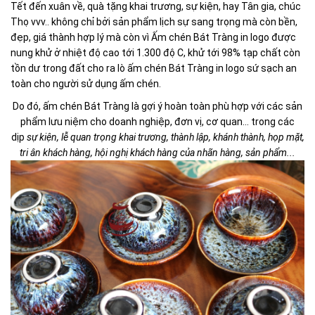
Tết đến xuân về, quà tặng khai trương, sự kiện, hay Tân gia, chúc
Thọ vvv.. không chỉ bởi sản phẩm lịch sự sang trọng mà còn bền,
đẹp, giá thành hợp lý mà còn vì Ấm chén Bát Tràng in logo được
nung khử ở nhiệt độ cao tới 1.300 độ C, khử tới 98% tạp chất còn
tồn dư trong đất cho ra lò ấm chén Bát Tràng in logo sứ sạch an
toàn cho người sử dụng ấm chén.
Do đó, ấm chén Bát Tràng là gợi ý hoàn toàn phù hợp với các sản
phẩm lưu niệm cho doanh nghiệp, đơn vị, cơ quan... trong các
dịp
sự kiện, lễ quan trọng khai trương, thành lập, khánh thành, họp mặt,
tri ân khách hàng, hội nghị khách hàng của nhãn hàng, sản phẩm...