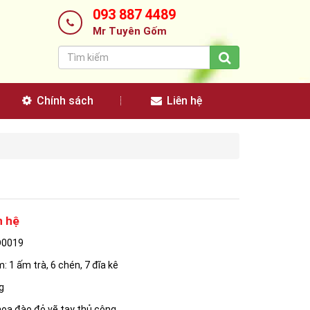
093 887 4489
Mr Tuyên Gốm
Chính sách
Liên hệ
n hệ
D0019
: 1 ấm trà, 6 chén, 7 đĩa kê
g
hoa đào đỏ vẽ tay thủ công