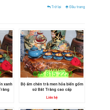
Trở lại
Đầu trang
ến xanh
Bộ ấm chén trà men hỏa biến gốm
Tràng
sứ Bát Tràng cao cấp
Liên hệ