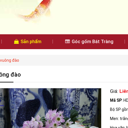
Sản phẩm
Góc gốm Bát Tràng
 vuông đào
ông đào
Giá:
Liê
Mã SP
: H
Bộ SP gồm
Men: trắn
Hoa văn: 