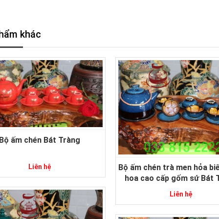
hẩm khác
Bộ ấm chén Bát Tràng
Liên hệ
Bộ ấm chén trà men hỏa bi
hoa cao cấp gốm sứ Bát 
Liên hệ