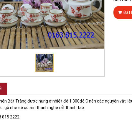
Đặt 
ết
én Bát Tràng được nung ở nhiệt độ 1.300độ C nên các nguyên vật liệu 
c, gõ nhẹ sẽ có âm thanh nghe rất thanh tao.
3 815 2222