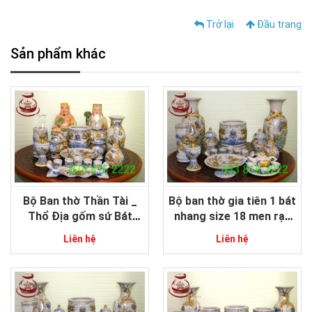
Trở lại
Đầu trang
Sản phẩm khác
Bộ Ban thờ Thần Tài _
Bộ ban thờ gia tiên 1 bát
Thổ Địa gốm sứ Bát
nhang size 18 men rạn
tràng men rạn đắp nổi
đắp nổi gốm sứ Bát
Liên hệ
Liên hệ
cao cấp 12 món size
Tràng cao cấp
trung