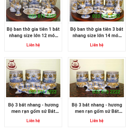
Bộ ban thờ gia tiên 1 bát
Bộ ban thờ gia tiên 3 bát
nhang size lớn 12 món
nhang size lớn 14 món
men rạn đắp nổi gốm sứ
men rạn đắp nổi gốm sứ
Liên hệ
Liên hệ
Bát Tràng cao cấp
Bát Tràng cao cấp
Bộ 3 bát nhang - hương
Bộ 3 bát nhang - hương
men rạn gốm sứ Bát
men rạn gốm sứ Bát
Tràng đắp nổi cao cấp
Tràng đắp nổi cao cấp
Liên hệ
Liên hệ
size 18-20cm
16-18