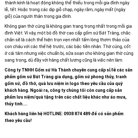
thành kính là hoạt động không thể thiếu trong mỗi gia đình ngày
lễ, tết. Hoặc trong các dịp giỗ chạp, ngày rằm, ngày mất (ngày
giỗ) của người thân trong gia đình.
Không gian thờ cúng là không gian trang trọng nhất trong mỗi gia
đình Việt. Vì vậy, một bộ đồ thờ cao cấp gốm sứ Bát Tràng, chắc
chắn sẽ là cách thể hiện trọn vẹn nhất tấm lòng thơm thảo của
con cháu với các thế hệ trước, các bậc tiền nhân. Thờ cúng, cốt
ở cái tâm nhưng việc chuẩn bị, sửa soạn cho không gian thờ cúng
sang trọng, dủ đầy với hàng chất lượng cũng là việc nên làm.
Công ty TNHH Gốm sứ Hà Thành chuyên cung cấp sỉ/lẻ các sản
phẩm gốm sứ Bát Tràng gia dụng, gốm sứ phong thủy, tranh
gốm sứ, đồ thờ, quà lưu niệm in logo theo yêu cầu của quý
khách hàng. Ngoài ra, công ty chúng tôi còn cung cấp sản
phẩm lưu niệm/quà tặng trên các chất liệu khác như áo mưa,
thủy tinh....
Khách hàng liên hệ HOTLINE: 0938 874 489 để có sản phẩm
theo yêu cầu!