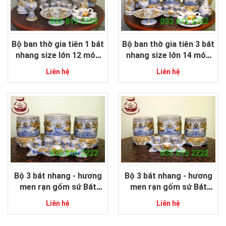
Bộ ban thờ gia tiên 1 bát
Bộ ban thờ gia tiên 3 bát
nhang size lớn 12 món
nhang size lớn 14 món
men rạn đắp nổi gốm sứ
men rạn đắp nổi gốm sứ
Liên hệ
Liên hệ
Bát Tràng cao cấp
Bát Tràng cao cấp
Bộ 3 bát nhang - hương
Bộ 3 bát nhang - hương
men rạn gốm sứ Bát
men rạn gốm sứ Bát
Tràng đắp nổi cao cấp
Tràng đắp nổi cao cấp
Liên hệ
Liên hệ
size 18-20cm
16-18