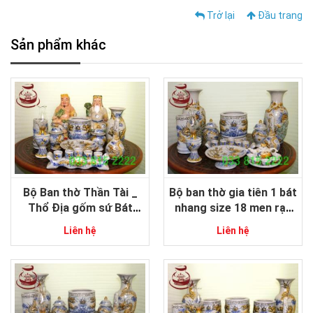
Trở lại
Đầu trang
Sản phẩm khác
Bộ Ban thờ Thần Tài _
Bộ ban thờ gia tiên 1 bát
Thổ Địa gốm sứ Bát
nhang size 18 men rạn
tràng men rạn đắp nổi
đắp nổi gốm sứ Bát
Liên hệ
Liên hệ
cao cấp 12 món size
Tràng cao cấp
trung