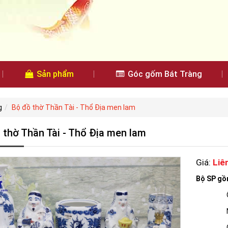
Sản phẩm
Góc gốm Bát Tràng
g
Bộ đồ thờ Thần Tài - Thổ Địa men lam
 thờ Thần Tài - Thổ Địa men lam
Giá:
Liê
Bộ SP g
Ống đự
Nậm đ
Chóe