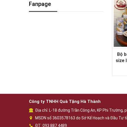
Fanpage
Bộ b
size 
gố
Công ty TNHH Quà Tặng Hà Thành
Địa chỉ: L-18 đường Trần Công An, KP Phi Trường, p
MSDN số 3603578163 do Sở Kế Hoạch và Đầu Tư tỉ
ĐT: 093 887 4489