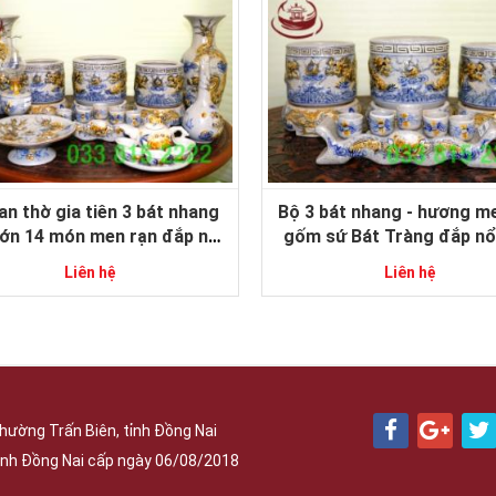
an thờ gia tiên 3 bát nhang
Bộ 3 bát nhang - hương m
lớn 14 món men rạn đắp nổi
gốm sứ Bát Tràng đắp nổ
m sứ Bát Tràng cao cấp
cấp size 18-20cm
Liên hệ
Liên hệ
hường Trấn Biên, tỉnh Đồng Nai
nh Đồng Nai cấp ngày 06/08/2018