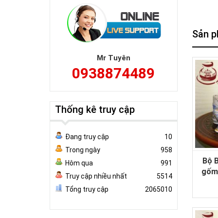
Sản p
Mr Tuyên
0938874489
Thống kê truy cập
Đang truy cập
10
Trong ngày
958
Bộ B
Hôm qua
991
gốm 
Truy cập nhiều nhất
5514
nổi 
Tổng truy cập
2065010