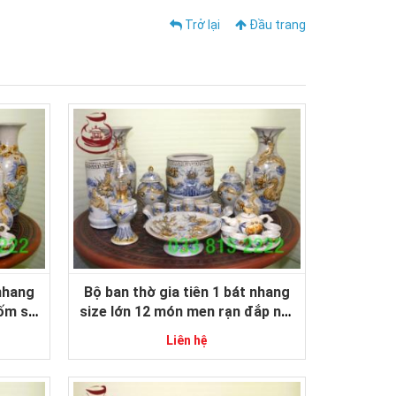
Trở lại
Đầu trang
 nhang
Bộ ban thờ gia tiên 1 bát nhang
gốm sứ
size lớn 12 món men rạn đắp nổi
gốm sứ Bát Tràng cao cấp
Liên hệ