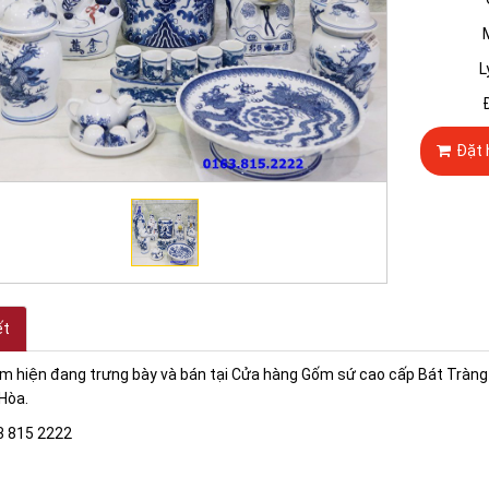
Mâm bồn
Ly n
Đèn
Đặt 
ết
 hiện đang trưng bày và bán tại Cửa hàng Gốm sứ cao cấp Bát Tràng -
Hòa.
3 815 2222