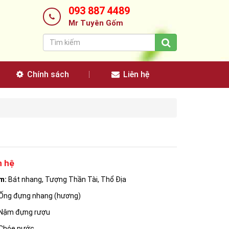
093 887 4489
Mr Tuyên Gốm
Chính sách
Liên hệ
n hệ
ồm:
Bát nhang, Tượng Thần Tài, Thổ Địa
ng nhang (hương)
ựng rượu
 nước