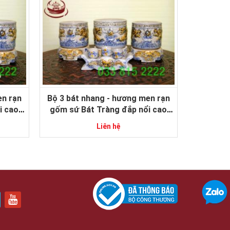
en rạn
Bộ 3 bát nhang - hương men rạn
i cao
gốm sứ Bát Tràng đắp nổi cao
cấp 16-18
Liên hệ