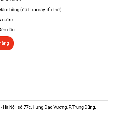
g (đặt trái cây, đồ thờ)
ước
 dầu
hàng
 Hà Nội, số 77c, Hưng Đạo Vương, P.Trung Dũng,