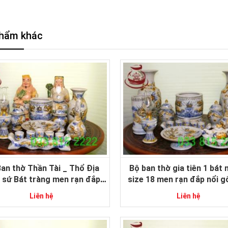
hẩm khác
an thờ Thần Tài _ Thổ Địa
Bộ ban thờ gia tiên 1 bát
sứ Bát tràng men rạn đắp
size 18 men rạn đắp nổi 
cao cấp 12 món size trung
Bát Tràng cao cấp
Liên hệ
Liên hệ