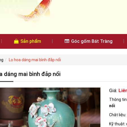
Sản phẩm
Góc gốm Bát Tràng
ng
Lọ hoa dáng mai bình đắp nổi
a dáng mai bình đắp nổi
Giá:
Liê
Thông ti
nổi
Chât liệu
Kỹ thuật: