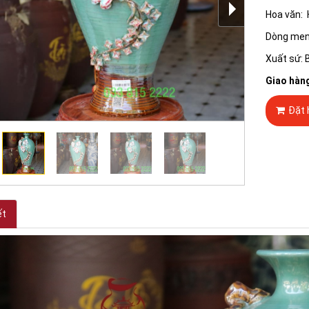
Hoa văn:
Dòng men
Xuất sứ: 
Giao hàn
Đặt 
ết