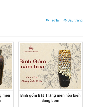
Trở lại
Đầu trang
ng men
Bình gốm Bát Tràng men hỏa biến
ụ
dáng bom