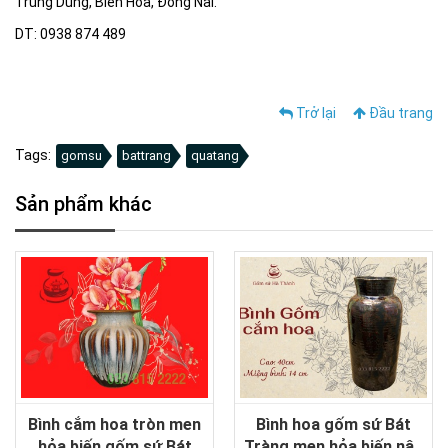
Trung Dũng, Biên Hòa, Đồng Nai.
DT: 0938 874 489
Trở lại
Đầu trang
Tags:
gomsu
battrang
quatang
Sản phẩm khác
Bình cắm hoa tròn men
Bình hoa gốm sứ Bát
hỏa biến gốm sứ Bát
Tràng men hỏa biến nâu