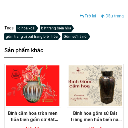
Trở lại
Đầu trang
Tags:
lọ hoa xoài
bát trang biên hòa
gốm trang trí bát trang biên hòa
Gốm sứ hà nội
Sản phẩm khác
Bình cắm hoa tròn men
Bình hoa gốm sứ Bát
hỏa biến gốm sứ Bát
Tràng men hỏa biến nâu
Tràng
dáng trụ