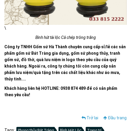
\
Bình hút tài lộc Câ chép trông trăng
Công ty TNHH Gốm sứ Hà Thành chuyên cung cấp sỉ/lẻ các sản
phẩm gốm sứ Bát Tràng gia dụng, gốm sứ phong thủy, tranh
gốm sứ, đồ thờ, quà lưu niệm in logo theo yêu cầu của quý
khách hàng. Ngoài ra, công ty chúng tôi còn cung cấp sản
phẩm lưu niệm/quà tặng trên các chất liệu khác như áo mưa,
thủy tinh....
Khách hàng liên hệ HOTLINE: 0938 874 489 để có sản phẩm
theo yêu cầu!
Trở lại
Đầu trang
Tags:
Phong thủy Bát Tràng
Bình Hút Lộc
Trang trí