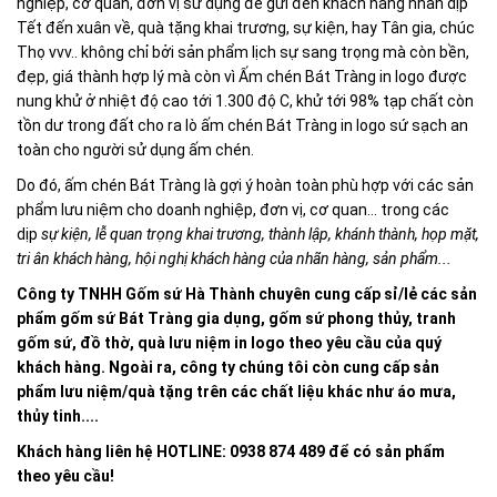
nghiệp, cơ quan, đơn vị sử dụng để gửi đến khách hàng nhân dịp
Tết đến xuân về, quà tặng khai trương, sự kiện, hay Tân gia, chúc
Thọ vvv.. không chỉ bởi sản phẩm lịch sự sang trọng mà còn bền,
đẹp, giá thành hợp lý mà còn vì Ấm chén Bát Tràng in logo được
nung khử ở nhiệt độ cao tới 1.300 độ C, khử tới 98% tạp chất còn
tồn dư trong đất cho ra lò ấm chén Bát Tràng in logo sứ sạch an
toàn cho người sử dụng ấm chén.
Do đó, ấm chén Bát Tràng là gợi ý hoàn toàn phù hợp với các sản
phẩm lưu niệm cho doanh nghiệp, đơn vị, cơ quan... trong các
dịp
sự kiện, lễ quan trọng khai trương, thành lập, khánh thành, họp mặt,
tri ân khách hàng, hội nghị khách hàng của nhãn hàng, sản phẩm...
Công ty TNHH Gốm sứ Hà Thành chuyên cung cấp sỉ/lẻ các sản
phẩm gốm sứ Bát Tràng gia dụng, gốm sứ phong thủy, tranh
gốm sứ, đồ thờ, quà lưu niệm in logo theo yêu cầu của quý
khách hàng. Ngoài ra, công ty chúng tôi còn cung cấp sản
phẩm lưu niệm/quà tặng trên các chất liệu khác như áo mưa,
thủy tinh....
Khách hàng liên hệ HOTLINE: 0938 874 489 để có sản phẩm
theo yêu cầu!