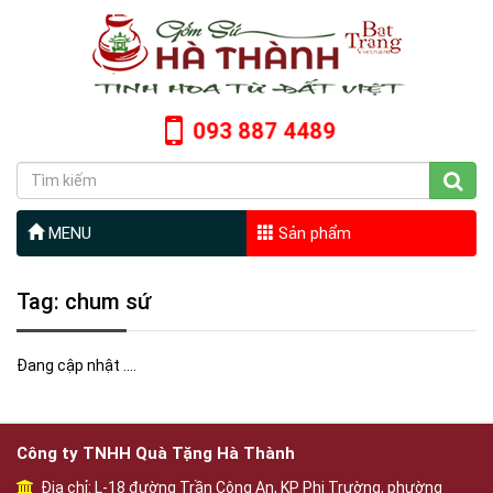
093 887 4489
MENU
Sản phẩm
Tag: chum sứ
Đang cập nhật ....
Công ty TNHH Quà Tặng Hà Thành
Địa chỉ: L-18 đường Trần Công An, KP Phi Trường, phường