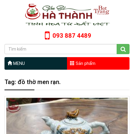
093 887 4489
MENU
Sản phẩm
Tag: đồ thờ men rạn.