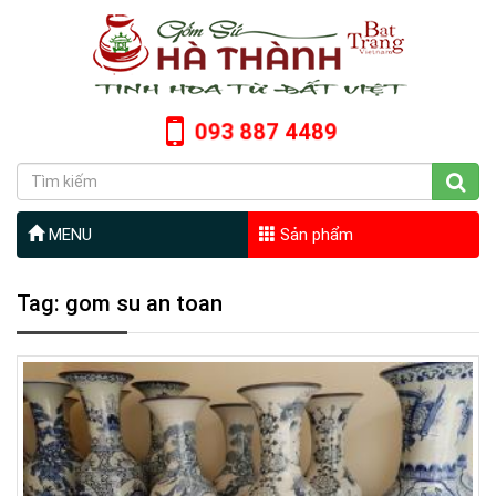
093 887 4489
MENU
Sản phẩm
Tag: gom su an toan