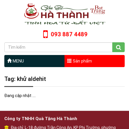
093 887 4489
MENU
Sản phẩm
Tag: khử aldehit
Đang cập nhật ....
Công ty TNHH Quà Tặng Hà Thành
Địa chỉ: L-18 đường Trần Công An, KP Phi Trường, phường