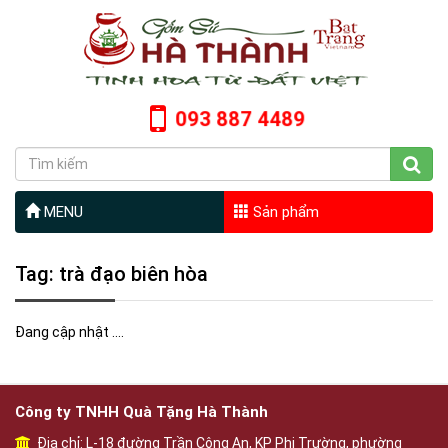
093 887 4489
MENU
Sản phẩm
Tag: trà đạo biên hòa
Đang cập nhật ....
Công ty TNHH Quà Tặng Hà Thành
Địa chỉ: L-18 đường Trần Công An, KP Phi Trường, phường