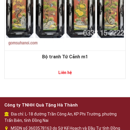
Bộ tranh Tứ Cảnh m1
Liên hệ
Công ty TNHH Quà Tặng Hà Thành
Địa chỉ: L-18 đường Trần Công An, KP Phi Trường, phường
Trấn Biên, tỉnh Đồng Nai
MSDN số 3603578163 do Sở Kế Hoạch và Đầu Tư tỉnh Đồng