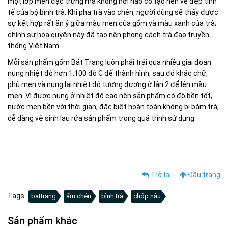
một lớp men đặc trưng mà không nơi nào có tạo nên vẻ đẹp tinh
tế của bộ bình trà. Khi pha trà vào chén, người dùng sẽ thấy được
sự kết hợp rất ăn ý giữa màu men của gốm và màu xanh của trà;
chính sự hòa quyện này đã tạo nên phong cách trà đạo truyền
thống Việt Nam.
Mỗi sản phẩm gốm Bát Trang luôn phải trải qua nhiều giai đoạn:
nung nhiệt độ hơn 1.100 độ C để thành hình; sau đó khắc chữ,
phủ men và nung lại nhiệt độ tương đương ở lần 2 để lên màu
men. Vì được nung ở nhiệt độ cao nên sản phẩm có độ bền tốt,
nước men bền với thời gian, đặc biệt hoàn toàn không bị bám trà,
dễ dàng vệ sinh lau rửa sản phẩm trong quá trình sử dụng.
Trở lại
Đầu trang
Tags:
battrang
ấm chén
bình trà
chóp nâu
Sản phẩm khác