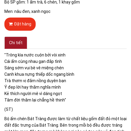
Bộ SP gồm: 1 ấm trà, 6 chén, 1 khay gốm
Men: nâu đen, xanh ngọc
Đặt hàng
Chi tiết
"Trông kìa nước cuộn bởi vòi xinh
Cái ấm cùng nhau gạn đắp tình
Sáng sớm vui bè vê miệng chén
Canh khua nựng thiếp dốc ngang bình
Trà thơm vị đắm nồng duyên bạn
Ý đẹp lời hay thắm nghĩa mình
Kẻ thích người mê vì dáng ngọt
Tâm đời thắm lại chẳng hề thinh"
(ST)
Bộ ấm chén Bát Tràng được làm từ chất liệu gốm đất đỏ một loại
đất đặc trưng của Bát Tràng. Bên trong mỗi bộ đều được tráng