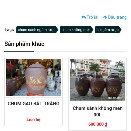
Trở lại
Đầu trang
Tags:
chum sành ngâm rượu
chum không men
lu ngâm rượu
Sản phẩm khác
CHUM GẠO BÁT TRÀNG
Chum sành không men
30L
Liên hệ
600.000 ₫