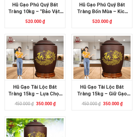
Hũ Gạo Phú Quý Bát
Hũ Gạo Phú Quý Bát
Tràng 10kg – "Bảo Vật"
Tràng Bốn Mùa – Kích
Gọi Tài Lộc Cho Căn Hộ
Hoạt Năng Lượng Tài
520.000 ₫
520.000 ₫
Hiện Đại
Lộc, Sức Khỏe Cho Gia
Đình
Hũ Gạo Tài Lộc Bát
Hũ Gạo Tài Lộc Bát
Tràng 15kg – Lựa Chọn
Tràng 15kg – Giữ Gạo
Chuẩn Cho Gia Đình Tại
Sạch, Đón Lộc Vào Nhà
450.000 ₫
350.000 ₫
450.000 ₫
350.000 ₫
Đồng Nai, Thủ Đức, Dĩ
An