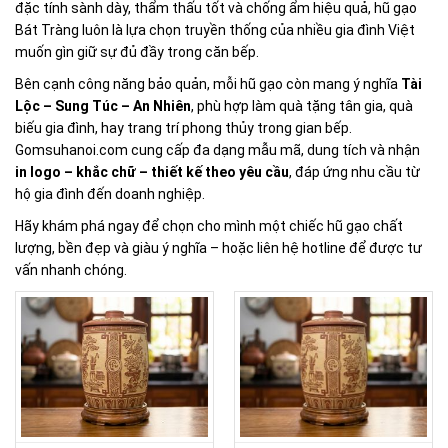
đặc tính sành dày, thẩm thấu tốt và chống ẩm hiệu quả, hũ gạo
Bát Tràng luôn là lựa chọn truyền thống của nhiều gia đình Việt
muốn gìn giữ sự đủ đầy trong căn bếp.
Bên cạnh công năng bảo quản, mỗi hũ gạo còn mang ý nghĩa
Tài
Lộc – Sung Túc – An Nhiên
, phù hợp làm quà tặng tân gia, quà
biếu gia đình, hay trang trí phong thủy trong gian bếp.
Gomsuhanoi.com cung cấp đa dạng mẫu mã, dung tích và nhận
in logo – khắc chữ – thiết kế theo yêu cầu
, đáp ứng nhu cầu từ
hộ gia đình đến doanh nghiệp.
Hãy khám phá ngay để chọn cho mình một chiếc hũ gạo chất
lượng, bền đẹp và giàu ý nghĩa – hoặc liên hệ hotline để được tư
vấn nhanh chóng.