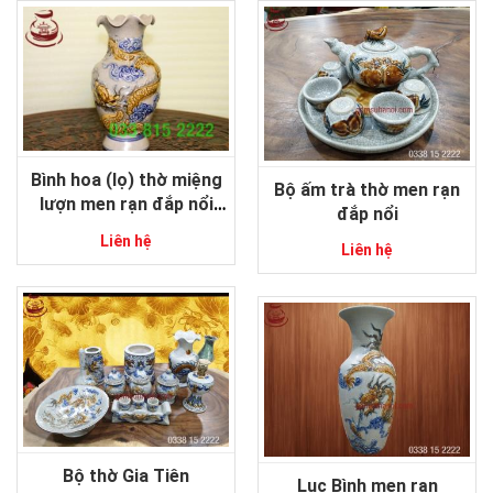
Bình hoa (lọ) thờ miệng
Bộ ấm trà thờ men rạn
lượn men rạn đắp nổi
đắp nổi
22cm gốm sứ Bát Tràng
Liên hệ
Liên hệ
cao cấp
Bộ thờ Gia Tiên
Lục Bình men rạn