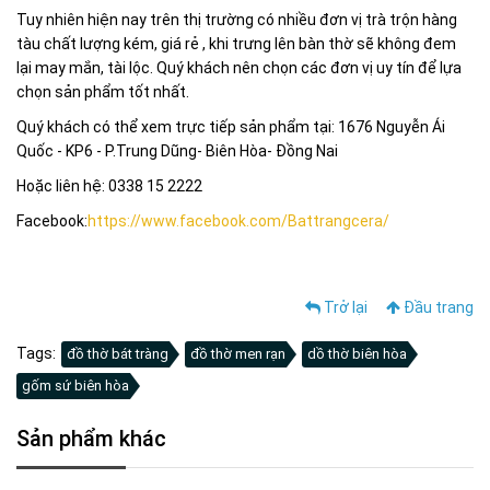
Tuy nhiên hiện nay trên thị trường có nhiều đơn vị trà trộn hàng
tàu chất lượng kém, giá rẻ , khi trưng lên bàn thờ sẽ không đem
lại may mắn, tài lộc. Quý khách nên chọn các đơn vị uy tín để lựa
chọn sản phẩm tốt nhất.
Quý khách có thể xem trực tiếp sản phẩm tại: 1676 Nguyễn Ái
Quốc - KP6 - P.Trung Dũng- Biên Hòa- Đồng Nai
Hoặc liên hệ: 0338 15 2222
Facebook:
https://www.facebook.com/Battrangcera/
Trở lại
Đầu trang
Tags:
đồ thờ bát tràng
đồ thờ men rạn
dồ thờ biên hòa
gốm sứ biên hòa
Sản phẩm khác