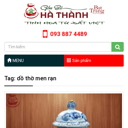
093 887 4489
MENU
Sản phẩm
Tag: dồ thờ men rạn