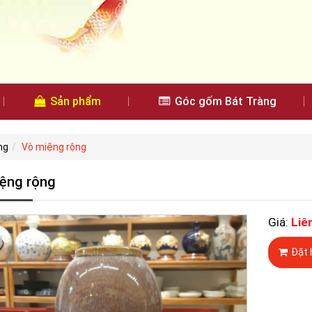
Sản phẩm
Góc gốm Bát Tràng
ng
Vò miệng rộng
ệng rộng
Giá:
Liê
Đặt 