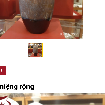
ết
miệng rộng