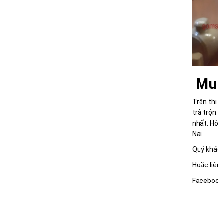
Mua
Trên thị
trà trộn
nhất. H
Nai
Quý khác
Hoặc liê
Faceboo