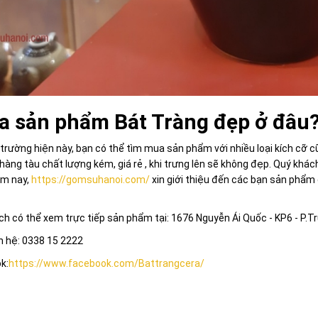
 sản phẩm Bát Tràng đẹp ở đâu
 trường hiện này, bạn có thể tìm mua sản phẩm với nhiều loại kích cỡ c
 hàng tàu chất lượng kém, giá rẻ , khi trưng lên sẽ không đẹp. Quý khá
ôm nay,
https://gomsuhanoi.com/
xin giới thiệu đến các bạn sản phẩm g
h có thể xem trực tiếp sản phẩm tại: 1676 Nguyễn Ái Quốc - KP6 - P.T
n hệ: 0338 15 2222
k:
https://www.facebook.com/Battrangcera/