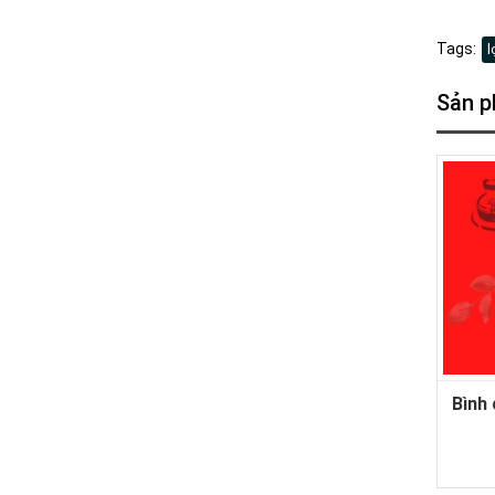
Tags:
l
Sản p
Bình