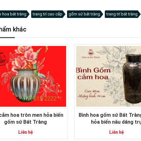
ọ hoa bát tràng
trang trí cao cấp
gốm sứ bát tràng
trang trí bát tràng
hẩm khác
 cắm hoa tròn men hỏa biến
Bình hoa gốm sứ Bát Trà
gốm sứ Bát Tràng
hỏa biến nâu dáng tr
Liên hệ
Liên hệ