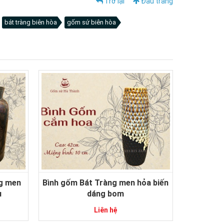
Trở lại
Đầu trang
bát tràng biên hòa
gốm sứ biên hòa
ng men
Bình gốm Bát Tràng men hỏa biến
ụ
dáng bom
Liên hệ