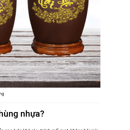
ng
thùng nhựa?