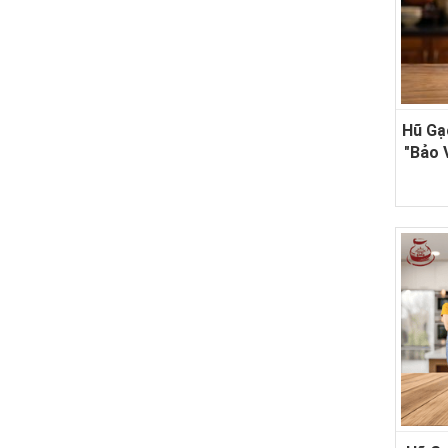
Hũ Gạ
"Bảo 