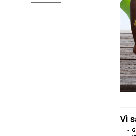
Vì 
G