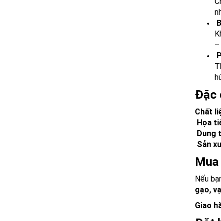
C
n
B
K
–
P
T
hú
Đặc 
Chất l
Họa ti
Dung t
Sản xu
Mua 
Nếu bạ
gạo, vạ
Giao h