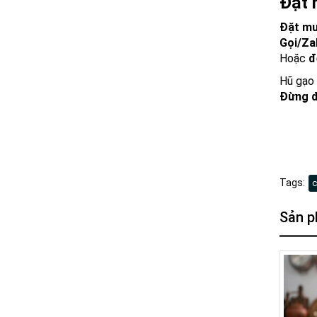
Đặt 
Đặt mua
Gọi/Za
Hoặc
đ
Hũ gạo 
Đừng đ
Tags:
c
Sản p