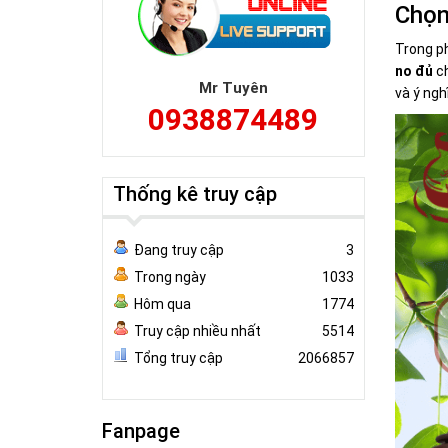
Chọ
Trong p
no đủ
ch
Mr Tuyên
và ý ngh
0938874489
Thống kê truy cập
Đang truy cập
3
Trong ngày
1033
Hôm qua
1774
Truy cập nhiều nhất
5514
Tổng truy cập
2066857
Fanpage