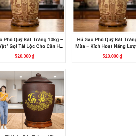
o Phú Quý Bát Tràng 10kg –
Hũ Gạo Phú Quý Bát Tràn
Vật" Gọi Tài Lộc Cho Căn Hộ
Mùa – Kích Hoạt Năng Lượ
Hiện Đại
Lộc, Sức Khỏe Cho Gia 
520.000 ₫
520.000 ₫