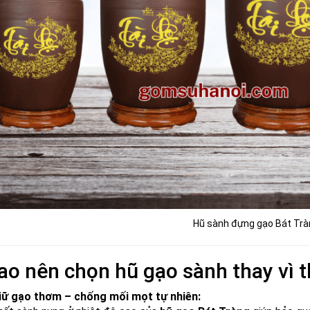
Hũ sành đựng gạo Bát Trà
sao nên chọn hũ gạo sành thay vì 
iữ gạo thơm – chống mối mọt tự nhiên: