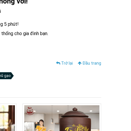
hông vơi!
i
ng 5 phút!
 thống cho gia đình bạn.
Trở lại
Đầu trang
hũ gạo