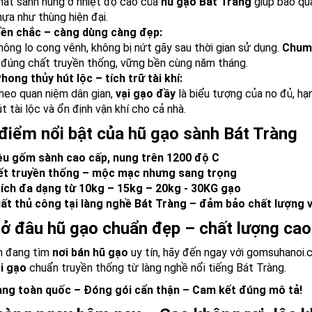
hất sành nung ở nhiệt độ cao của
hũ gạo Bát Tràng
giúp bảo quả
hựa như thùng hiện đại.
ền chắc – càng dùng càng đẹp:
hông lo cong vênh, không bị nứt gãy sau thời gian sử dụng.
Chum
 đúng chất truyền thống, vững bền cùng năm tháng.
hong thủy hút lộc – tích trữ tài khí:
heo quan niệm dân gian,
vại gạo đầy
là biểu tượng của no đủ, hạ
t tài lộc và ổn định vận khí cho cả nhà.
điểm nổi bật của hũ gạo sành Bát Tràng
iệu gốm sành cao cấp, nung trên 1200 độ C
ết truyền thống – mộc mạc nhưng sang trọng
ích đa dạng từ 10kg – 15kg – 20kg - 30KG gạo
ất thủ công tại làng nghề Bát Tràng – đảm bảo chất lượng v
ở đâu hũ gạo chuẩn đẹp – chất lượng cao 
n đang tìm
nơi bán hũ gạo
uy tín, hãy đến ngay với gomsuhanoi
i gạo
chuẩn truyền thống từ làng nghề nổi tiếng Bát Tràng.
àng toàn quốc – Đóng gói cẩn thận – Cam kết đúng mô tả!