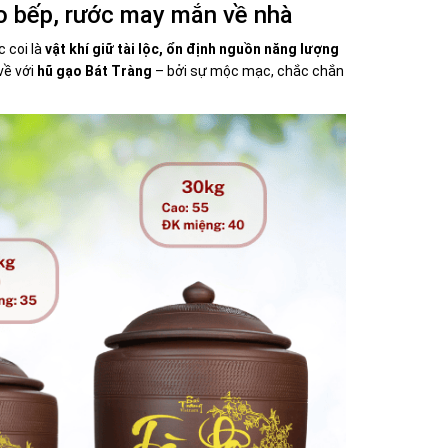
o bếp, rước may mắn về nhà
 coi là
vật khí giữ tài lộc, ổn định nguồn năng lượng
về với
hũ gạo Bát Tràng
– bởi sự mộc mạc, chắc chắn