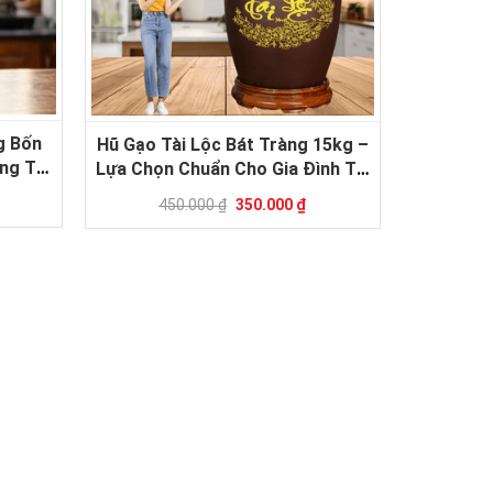
g Bốn
Hũ Gạo Tài Lộc Bát Tràng 15kg –
ng Tài
Lựa Chọn Chuẩn Cho Gia Đình Tại
Đình
Đồng Nai, Thủ Đức, Dĩ An
450.000 ₫
350.000 ₫