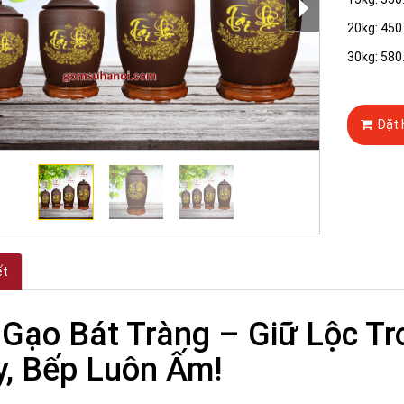
20kg: 450
30kg: 580
Đặt 
ết
Gạo Bát Tràng – Giữ Lộc T
, Bếp Luôn Ấm!