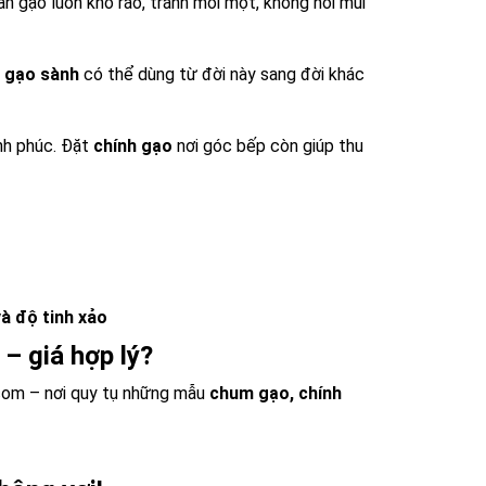
n gạo luôn khô ráo, tránh mối mọt, không hôi mùi
 gạo sành
có thể dùng từ đời này sang đời khác
nh phúc. Đặt
chính gạo
nơi góc bếp còn giúp thu
à độ tinh xảo
– giá hợp lý?
.com – nơi quy tụ những mẫu
chum gạo, chính