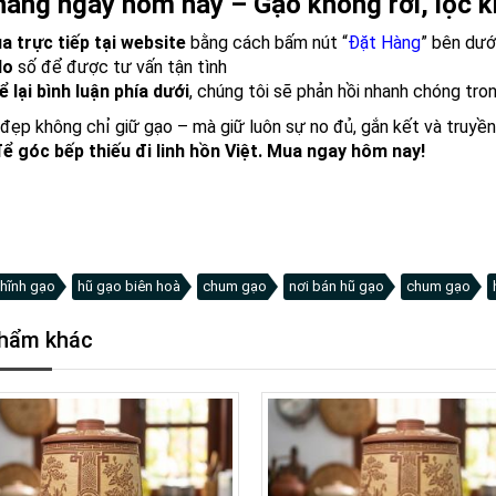
hàng ngay hôm nay – Gạo không rơi, lộc k
 trực tiếp tại website
bằng cách bấm nút “
Đặt Hàng
” bên dướ
lo
số để được tư vấn tận tình
ể lại bình luận phía dưới
, chúng tôi sẽ phản hồi nhanh chóng tro
đẹp không chỉ giữ gạo – mà giữ luôn sự no đủ, gắn kết và truyền
ể góc bếp thiếu đi linh hồn Việt. Mua ngay hôm nay!
hĩnh gạo
hũ gạo biên hoà
chum gạo
nơi bán hũ gạo
chum gạo
hẩm khác