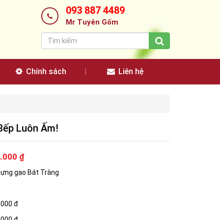
093 887 4489
Mr Tuyên Gốm
Chính sách
Liên hệ
 Bếp Luôn Ấm!
.000 ₫
đựng gạo Bát Tràng
.000 đ
.000 đ