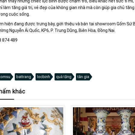
hận thấy những chiếc lục bình được chạm trổ, điêu khắc hết sức tỉ mỉ, t
ỉ làm tăng giá trị, vẻ đẹp của không gian nhà mà còn giúp gia chủ tăng 
rong cuộc sống.
 hiện đang được trưng bày, giới thiệu và bán tại showroom Gốm Sứ Bát
ờng Nguyễn Ái Quốc, KP6, P. Trung Dũng, Biên Hòa, Đồng Nai.
8 874 489
gomsu
battrang
locbinh
quà tặng
tân gia
hẩm khác