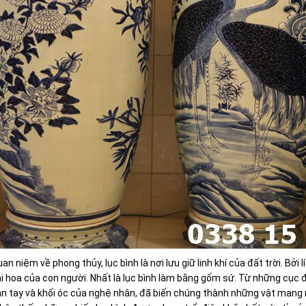
an niệm về phong thủy, lục bình là nơi lưu giữ linh khí của đất trời. Bởi l
ài hoa của con người. Nhất là lục bình làm bằng gốm sứ. Từ những cục đấ
àn tay và khối óc của nghệ nhân, đã biến chúng thành những vật mang n