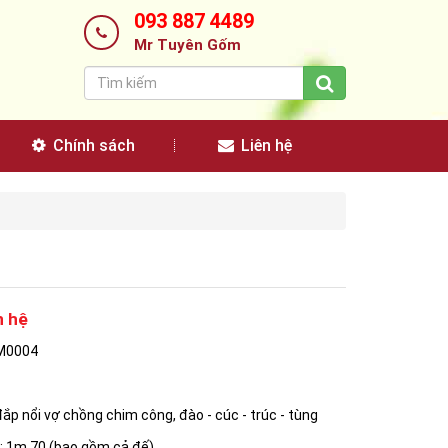
093 887 4489
Mr Tuyên Gốm
Chính sách
Liên hệ
n hệ
M0004
đắp nổi vợ chồng chim công, đào - cúc - trúc - tùng
: 1m 70 (bao gồm cả đế)