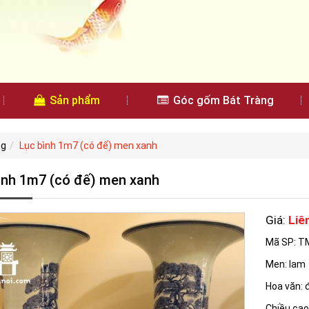
Sản phẩm
Góc gốm Bát Tràng
ng
Lục bình 1m7 (có đế) men xanh
ình 1m7 (có đế) men xanh
Giá:
Liê
Mã SP: T
Men: lam
Hoa văn: 
Chiều cao