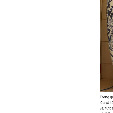
Trong qu
lửa và t
vẽ; từ b