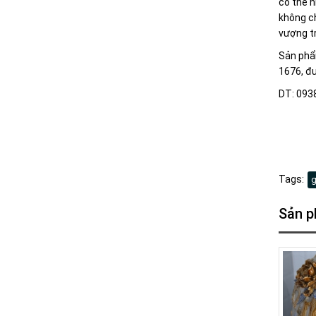
có thể n
không ch
vượng t
Sản phẩm
1676, đư
DT: 093
Tags:
Sản p