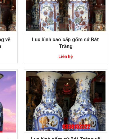
ng vẽ
Lục bình cao cấp gốm sứ Bát
h
Tràng
Liên hệ