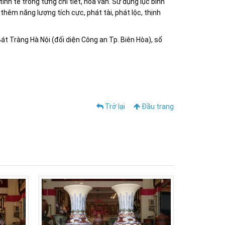
inh tế trong từng chi tiết, hoa văn. Sử dụng lục bình
thêm năng lượng tích cực, phát tài, phát lộc, thịnh
 Tràng Hà Nội (đối diện Công an Tp. Biên Hòa), số
Trở lại
Đầu trang