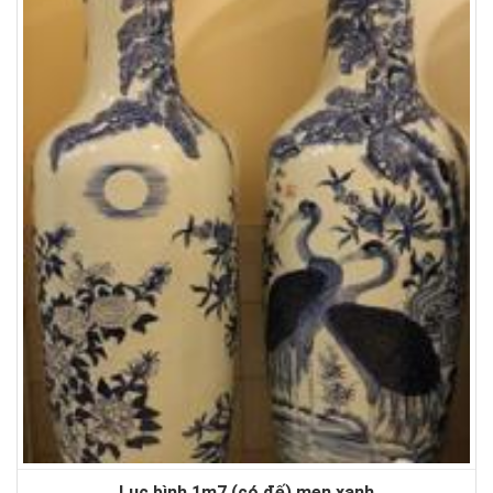
Lục bình 1m7 (có đế) men xanh