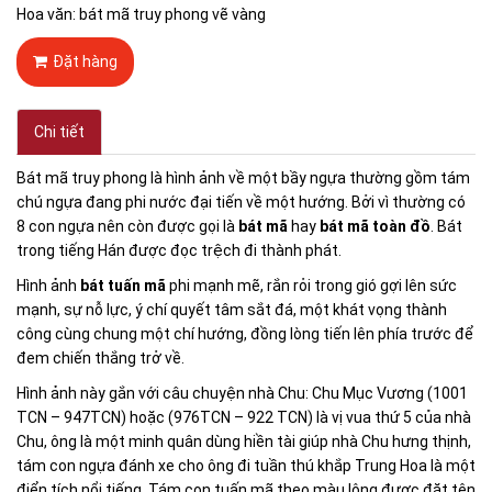
Hoa văn: bát mã truy phong vẽ vàng
Đặt hàng
Chi tiết
Bát mã truy phong là hình ảnh về một bầy ngựa thường gồm tám
chú ngựa đang phi nước đại tiến về một hướng. Bởi vì thường có
8 con ngựa nên còn được gọi là
bát mã
hay
bát mã toàn đồ
. Bát
trong tiếng Hán được đọc trệch đi thành phát.
Hình ảnh
bát tuấn mã
phi mạnh mẽ, rắn rỏi trong gió gợi lên sức
mạnh, sự nỗ lực, ý chí quyết tâm sắt đá, một khát vọng thành
công cùng chung một chí hướng, đồng lòng tiến lên phía trước để
đem chiến thắng trở về.
Hình ảnh này gắn với câu chuyện nhà Chu: Chu Mục Vương (1001
TCN – 947TCN) hoặc (976TCN – 922 TCN) là vị vua thứ 5 của nhà
Chu, ông là một minh quân dùng hiền tài giúp nhà Chu hưng thịnh,
tám con ngựa đánh xe cho ông đi tuần thú khắp Trung Hoa là một
điển tích nổi tiếng. Tám con tuấn mã theo màu lông được đặt tên