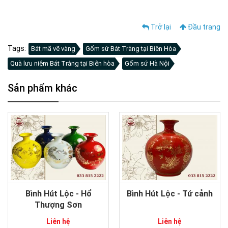
Trở lại
Đầu trang
Tags:
Bát mã vẽ vàng
Gốm sứ Bát Tràng tại Biên Hòa
Quà lưu niệm Bát Tràng tại Biên hòa
Gốm sứ Hà Nội
Sản phẩm khác
Bình Hút Lộc - Hổ
Bình Hút Lộc - Tứ cảnh
Thượng Sơn
Liên hệ
Liên hệ