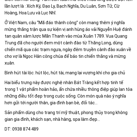
lần lượt là : Xích Ký, Ðạo Ly, Bạch Nghĩa, Du Luân, Sơn Tử, Cừ
Hoàng, Hoa Lưu và Lục Nhĩ.
Ở Việt Nam, câu “Mã đáo thành công” còn mang thêm ý nghĩa
mừng thắng trận qua sự kiện vị anh hùng áo vải Nguyễn Huệ đánh
tan quân xâm lược Mãn Thanh vào mùa Xuân 1789. Vua Quang
Trung đã cho người đem một cành đào từ Thăng Long, dùng
chiến mã qua các trạm ngựa, ngày đêm truyền cành đào xuân về
cho vợ là Ngọc Hân công chúa để báo tin chiến thắng và mừng
xuân.
Bình hút tài lộc: hút lộc, hút tài, mang lại vượng khí cho gia chủ
Hai biểu trưng này được nghệ nhân Bát Tràng kết hợp tinh tế
trong 1 vật phẩm hoàn hảo, ẩn chứa nhiều thông điệp giúp lan tỏa
những điều tốt đẹp trong cuộc sống. Còn món quà nào ý nghĩa
hơn gửi tới người thân, gia đình bạn bè, đối tác...
Sản phẩm dùng cho trang trí mỹ thuật, phong thủy trong không
gian gia đình, khách sạn, nhà hàng, spa làm đẹp...
DT: 0938 874 489