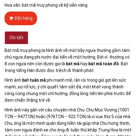
Hoa văn: bát mã truy phong vẽ kỹ viền vàng
Đặt hàng
Chi tiết
Bát mã truy phong la hình ảnh về một bầy ngựa thường gồm tám
chú ngựa đang phi nước đại tiến về một hướng. Bởi vì thường có
8 con ngựa nên còn được gọi là
bát mã
hay
bát mã toàn đồ
. Bát
trong tiếng Hán được đọc trệch đi thành phát.
Hình ảnh
bát tuấn mã
phi mạnh mẽ, rắn rỏi trong gió gợi lên sức
mạnh, sự nỗ lực, ý chí quyết tâm sắt đá, một khát vọng thành
công cùng chung một chí hướng, đồng lòng tiến lên phía trước để
đem chiến thắng trở về.
Hình ảnh này gắn với câu chuyện nhà Chu: Chu Mục Vương (1001
TCN – 947TCN) hoặc (976TCN – 922 TCN) là vị vua thứ 5 của nhà
Chu, ông là một minh quân dùng hiền tài giúp nhà Chu hưng thịnh,
tám con ngựa đánh xe cho ông đi tuần thú khắp Trung Hoa là một