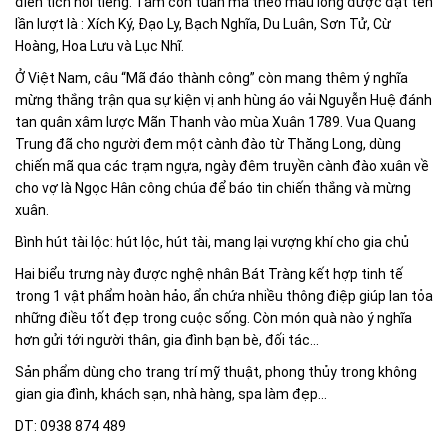
điển tích nổi tiếng. Tám con tuấn mã theo màu lông được đặt tên
lần lượt là : Xích Ký, Ðạo Ly, Bạch Nghĩa, Du Luân, Sơn Tử, Cừ
Hoàng, Hoa Lưu và Lục Nhĩ.
Ở Việt Nam, câu “Mã đáo thành công” còn mang thêm ý nghĩa
mừng thắng trận qua sự kiện vị anh hùng áo vải Nguyễn Huệ đánh
tan quân xâm lược Mãn Thanh vào mùa Xuân 1789. Vua Quang
Trung đã cho người đem một cành đào từ Thăng Long, dùng
chiến mã qua các trạm ngựa, ngày đêm truyền cành đào xuân về
cho vợ là Ngọc Hân công chúa để báo tin chiến thắng và mừng
xuân.
Bình hút tài lộc: hút lộc, hút tài, mang lại vượng khí cho gia chủ
Hai biểu trưng này được nghệ nhân Bát Tràng kết hợp tinh tế
trong 1 vật phẩm hoàn hảo, ẩn chứa nhiều thông điệp giúp lan tỏa
những điều tốt đẹp trong cuộc sống. Còn món quà nào ý nghĩa
hơn gửi tới người thân, gia đình bạn bè, đối tác...
Sản phẩm dùng cho trang trí mỹ thuật, phong thủy trong không
gian gia đình, khách sạn, nhà hàng, spa làm đẹp...
DT: 0938 874 489