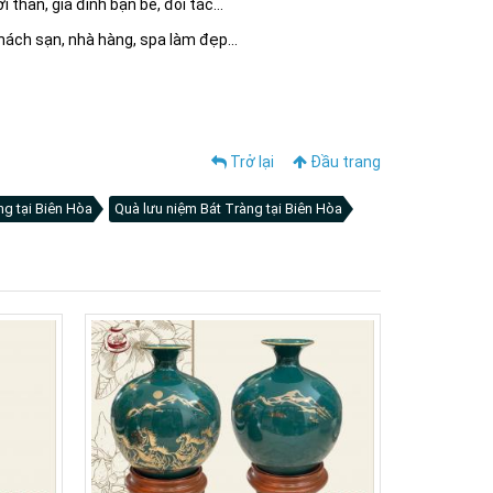
hân, gia đình bạn bè, đối tác...
hách sạn, nhà hàng, spa làm đẹp...
Trở lại
Đầu trang
ng tại Biên Hòa
Quà lưu niệm Bát Tràng tại Biên Hòa