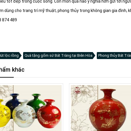
ều tốt đẹp trong cuộc sống. Còn món quà nào ý nghĩa hơn gửi tới người t
 dùng cho trang trí mỹ thuật, phong thủy trong không gian gia đình, k
8 874 489
út lộc rồng
Quà tặng gốm sứ Bát Tràng tại Biên Hòa
Phong thủy Bát Trà
hẩm khác