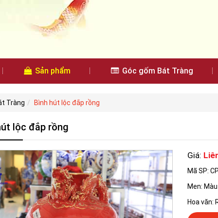
Sản phẩm
Góc gốm Bát Tràng
át Tràng
Bình hút lộc đắp rồng
hút lộc đắp rồng
Giá:
Liê
Mã SP: C
Men: Màu
Hoa văn: 