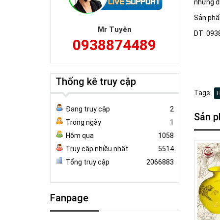
những đi
Sản phẩm
Mr Tuyên
DT: 093
0938874489
Thống kê truy cập
Tags:
H
Đang truy cập
2
Sản p
Trong ngày
1
Hôm qua
1058
Truy cập nhiều nhất
5514
Tổng truy cập
2066883
Fanpage