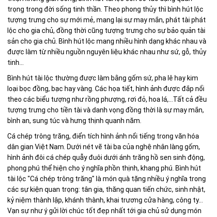
trọng trong đời sống tinh thần. Theo phong thủy thì bình hút lộc
tượng trưng cho sự mới mẻ, mang lại sự may mắn, phát tài phát
lộc cho gia chủ, đồng thời cũng tượng trưng cho sự bảo quản tài
sản cho gia chủ. Bình hút lộc mang nhiều hình dạng khác nhau và
được làm từ nhiều nguồn nguyên liệu khác nhau như sứ, gỗ, thủy
tinh…
Bình hút tài lộc thường được làm bằng gốm sứ, pha lê hay kim
loại bọc đồng, bạc hay vàng. Các họa tiết, hình ảnh được đắp nổi
theo các biểu tượng như rồng phượng, rơi đỏ, hoa lá,…Tất cả đều
tượng trưng cho tiền tài và danh vọng đồng thời là sự may mắn,
bình an, sung túc và hưng thịnh quanh năm.
Cá chép trông trăng, điển tích hình ảnh nổi tiếng trong văn hóa
dân gian Việt Nam. Dưới nét vẽ tài ba của nghệ nhân làng gốm,
hình ảnh đôi cá chép quẫy đuôi dưới ánh trăng hồ sen sinh động,
phong phú thể hiện cho ý nghĩa phồn thịnh, khang phú. Bình hút
tài lộc "Cá chép trông trăng" là món quà tặng nhiều ý nghĩa trong
các sự kiện quan trọng: tân gia, thăng quan tiến chức, sinh nhật,
kỷ niệm thành lập, khánh thành, khai trương cửa hàng, công ty...
Vạn sự như ý gửi lời chúc tốt đẹp nhất tới gia chủ sử dụng món