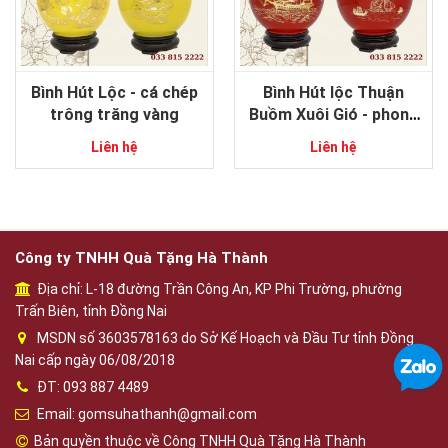
Bình Hút Lộc - cá chép
Bình Hút lộc Thuận
trông trăng vàng
Buồm Xuôi Gió - phong
thủy gốm sứ Bát Tràng
Liên hệ
Liên hệ
Công ty TNHH Quà Tặng Hà Thành
Địa chỉ: L-18 đường Trần Công An, KP Phi Trường, phường
Trấn Biên, tỉnh Đồng Nai
MSDN số 3603578163 do Sở Kế Hoạch và Đầu Tư tỉnh Đồng
Nai cấp ngày 06/08/2018
ĐT: 093 887 4489
Email: gomsuhathanh@gmail.com
Bản quyền thuộc về Công TNHH Quà Tặng Hà Thành