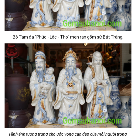
Bộ Tam đa "Phúc - Lộc - Thọ" men rạn gốm sứ Bát Tràng.
Hình ảnh tượng trưng cho ước vọng cao đẹp của mỗi người trong