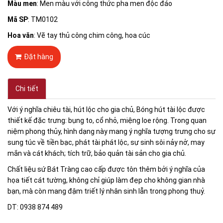
Màu men
: Men màu với công thức pha men độc đáo
Mã SP
: TM0102
Hoa văn
: Vẽ tay thủ công chim công, hoa cúc
Đặt hàng
Chi tiết
Với ý nghĩa chiêu tài, hút lộc cho gia chủ, Bóng hút tài lộc được
thiết kế đặc trưng: bụng to, cổ nhỏ, miệng loe rộng. Trong quan
niệm phong thủy, hình dạng này mang ý nghĩa tượng trưng cho sự
sung túc về tiền bạc, phát tài phát lộc, sự sinh sôi nảy nở, may
mắn và cát khách; tích trữ, bảo quản tài sản cho gia chủ.
Chất liệu sứ Bát Tràng cao cấp được tôn thêm bởi ý nghĩa của
họa tiết cát tường, không chỉ giúp làm đẹp cho không gian nhà
bạn, mà còn mang đậm triết lý nhân sinh lẫn trong phong thuỷ.
DT: 0938 874 489