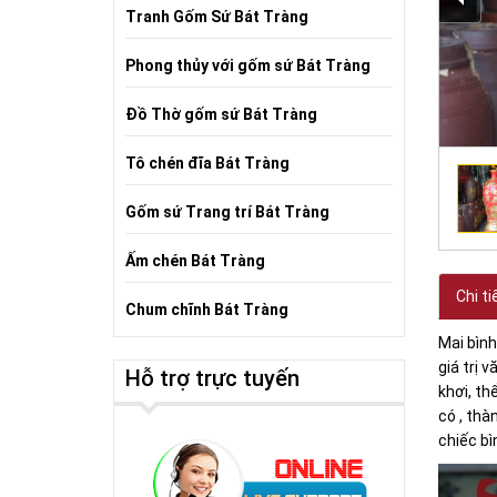
Tranh Gốm Sứ Bát Tràng
Phong thủy với gốm sứ Bát Tràng
Đồ Thờ gốm sứ Bát Tràng
Tô chén đĩa Bát Tràng
Gốm sứ Trang trí Bát Tràng
Ấm chén Bát Tràng
Chi ti
Chum chĩnh Bát Tràng
Mai bìn
giá trị 
Hỗ trợ trực tuyến
khơi, th
có , thà
chiếc bì