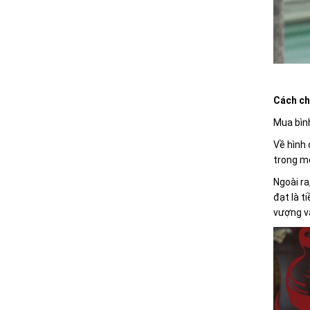
Cách ch
Mua bình
Về hình 
trong mộ
Ngoài ra
đạt là t
vượng v