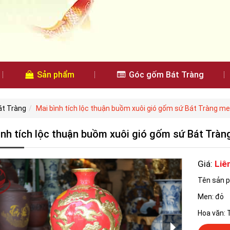
Sản phẩm
Góc gốm Bát Tràng
át Tràng
Mai bình tích lộc thuận buồm xuôi gió gốm sứ Bát Tràng m
ình tích lộc thuận buồm xuôi gió gốm sứ Bát Trà
Giá:
Liê
Tên sản p
Men: đỏ
Hoa văn: 