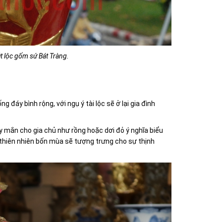
út lộc gốm sứ Bát Tràng.
g đáy bình rộng, với ngụ ý tài lộc sẽ ở lại gia đình
ay mắn cho gia chủ như rồng hoặc dơi đỏ ý nghĩa biểu
ắc thiên nhiên bốn mùa sẽ tượng trưng cho sự thịnh