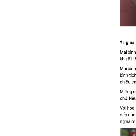
Ý nghĩa 
Mai bình
khí rất 
Mai bình
bình tích
chiều ca
Miệng củ
chủ. Nếu
Với họa 
sếp các 
nghĩa m