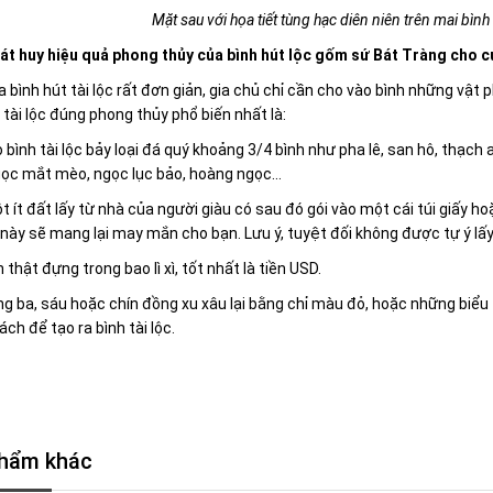
Mặt sau với họa tiết tùng hạc diên niên trên mai bình
át huy hiệu quả phong thủy của bình hút lộc gốm sứ Bát Tràng cho 
a bình hút tài lộc rất đơn giản, gia chủ chỉ cần cho vào bình những vậ
 tài lộc đúng phong thủy phổ biến nhất là:
 bình tài lộc bảy loại đá quý khoảng 3/4 bình như pha lê, san hô, thạch
gọc mắt mèo, ngọc lục bảo, hoàng ngọc…
t ít đất lấy từ nhà của người giàu có sau đó gói vào một cái túi giấy ho
 này sẽ mang lại may mắn cho bạn. Lưu ý, tuyệt đối không được tự ý lấy
n thật đựng trong bao lì xì, tốt nhất là tiền USD.
g ba, sáu hoặc chín đồng xu xâu lại bằng chỉ màu đỏ, hoặc những biểu 
ách để tạo ra bình tài lộc.
hẩm khác