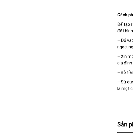
Cách ph
Để tạo r
đặt bình
– Đổ vào
ngọc, n
– Xin mộ
gia đình
– Bỏ tiề
– Sử dụn
là một c
Sản p