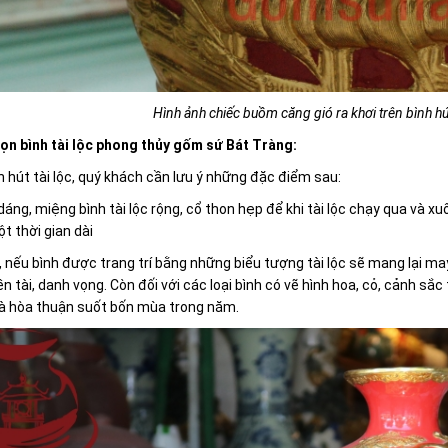
Hình ảnh chiếc buồm căng gió ra khơi trên bình h
ọn bình tài lộc phong thủy gốm sứ Bát Tràng:
 hút tài lộc, quý khách cần lưu ý những đặc điểm sau:
dáng, miệng bình tài lộc rộng, cổ thon hẹp để khi tài lộc chạy qua và xuốn
t thời gian dài
, nếu bình được trang trí bằng những biểu tượng tài lộc sẽ mang lại m
iền tài, danh vọng. Còn đối với các loại bình có vẽ hình hoa, cỏ, cảnh s
à hòa thuận suốt bốn mùa trong năm.