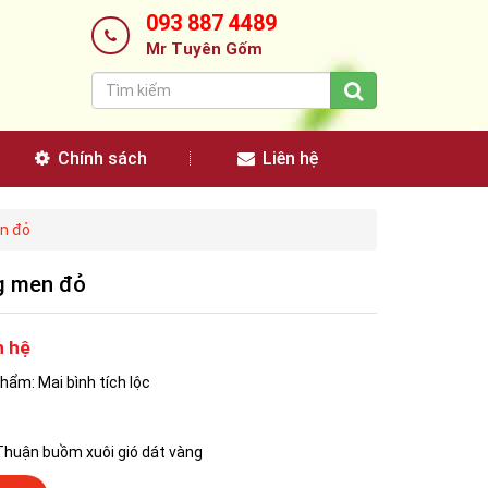
093 887 4489
Mr Tuyên Gốm
Chính sách
Liên hệ
en đỏ
ng men đỏ
n hệ
hẩm: Mai bình tích lộc
Thuận buồm xuôi gió dát vàng