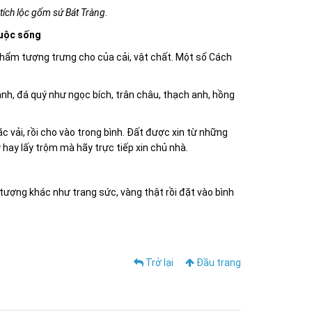
 tích lộc gốm sứ Bát Tràng.
cuộc sống
t phẩm tượng trưng cho của cải, vật chất. Một số Cách
 anh, đá quý như ngọc bích, trân châu, thạch anh, hồng
ặc vải, rồi cho vào trong bình. Đất được xin từ những
 hay lấy trộm mà hãy trực tiếp xin chủ nhà.
tượng khác như trang sức, vàng thật rồi đặt vào bình
Trở lại
Đầu trang