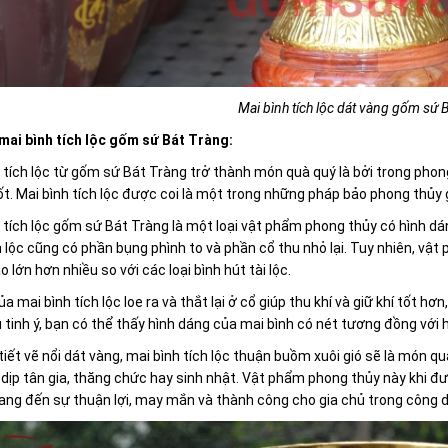
Mai bình tích lộc dát vàng gốm sứ 
mai bình tích lộc gốm sứ Bát Tràng:
 tích lộc từ gốm sứ Bát Tràng trở thành món quà quý là bởi trong pho
tốt. Mai bình tích lộc được coi là một trong những pháp bảo phong thủy gi
 tích lộc gốm sứ Bát Tràng là một loại vật phẩm phong thủy có hình dán
 lộc
cũng có phần bụng phình to và phần cổ thu nhỏ lại. Tuy nhiên, vật
o lớn hơn nhiều so với các loại bình hút tài lộc.
a mai bình tích lộc
loe ra và thắt lại ở cổ giúp thu khí và giữ khí tốt 
 tinh ý, bạn có thể thấy hình dáng của mai bình có nét tương đồng với
tiết vẽ nổi dát vàng, mai bình tích lộc thuận buồm xuôi gió sẽ là món q
dịp tân gia, thăng chức hay sinh nhật. Vật phẩm phong thủy này khi đ
ang đến sự thuận lợi, may mắn và thành công cho gia chủ trong công 