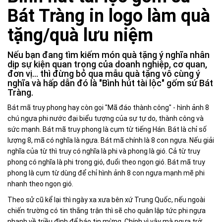
Bát Tràng in logo làm quà
tặng/quà lưu niệm
Nếu bạn đang tìm kiếm món quà tặng ý nghĩa nhân
dịp sự kiện quan trọng của doanh nghiệp, cơ quan,
đơn vị... thì đừng bỏ qua mẫu quà tặng vô cùng ý
nghĩa và hấp dẫn đó là "Bình hút tài lộc" gốm sứ Bát
Tràng.
Bát mã truy phong hay còn gọi "Mã đáo thành công" - hình ảnh 8
chú ngựa phi nước đại biểu tượng của sự tự do, thành công và
sức mạnh. Bát mã truy phong là cụm từ tiếng Hán. Bát là chỉ số
lượng 8, mã có nghĩa là ngựa. Bát mã chính là 8 con ngựa. Nếu giải
nghĩa của từ thì truy có nghĩa là phi và phong là gió. Cả từ truy
phong có nghĩa là phi trong gió, đuổi theo ngọn gió. Bát mã truy
phong là cụm từ dùng để chỉ hình ảnh 8 con ngựa mạnh mẽ phi
nhanh theo ngọn gió.
Theo sử cũ kể lại thì ngày xa xưa bên xứ Trung Quốc, nếu ngoài
chiến trường có tin thắng trận thì sẽ cho quân lập tức phi ngựa
nhanh về triều đình để báo tin mừng. Chính vì vậy mà ngựa trở