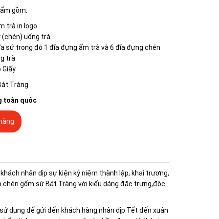
hẩm gồm:
m trà in logo
y (chén) uống trà
ĩa sứ trong đó 1 đĩa đựng ấm trà và 6 đĩa đựng chén
g trà
 Giấy
Bát Tràng
g toàn quốc
hàng
hách nhân dịp sự kiện kỷ niệm thành lập, khai trương,
 chén gốm sứ Bát Tràng với kiểu dáng đặc trưng,độc
 sử dụng để gửi đến khách hàng nhân dịp Tết đến xuân