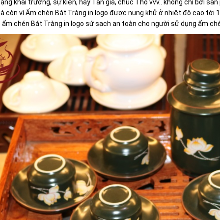
tặng khai trương, sự kiện, hay Tân gia, chúc Thọ vvv.. không chỉ bởi sả
à còn vì Ấm chén Bát Tràng in logo được nung khử ở nhiệt độ cao tới 1
ò ấm chén Bát Tràng in logo sứ sạch an toàn cho người sử dụng ấm ch