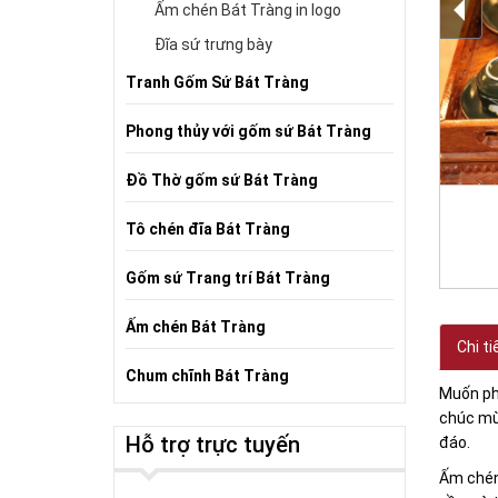
Ấm chén Bát Tràng in logo
Đĩa sứ trưng bày
Tranh Gốm Sứ Bát Tràng
Phong thủy với gốm sứ Bát Tràng
Đồ Thờ gốm sứ Bát Tràng
Tô chén đĩa Bát Tràng
Gốm sứ Trang trí Bát Tràng
Ấm chén Bát Tràng
Chi ti
Chum chĩnh Bát Tràng
Muốn phá
chúc mừ
Hỗ trợ trực tuyến
đáo.
Ấm chén