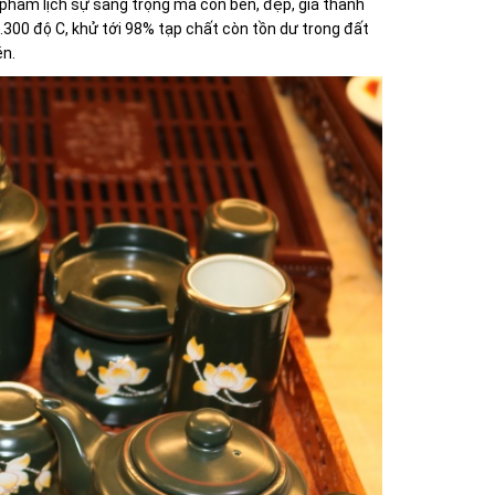
n phẩm lịch sự sang trọng mà còn bền, đẹp, giá thành
.300 độ C, khử tới 98% tạp chất còn tồn dư trong đất
én.