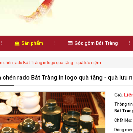
Sản phẩm
Góc gốm Bát Tràng
 chén rado Bát Tràng in logo quà tặng - quà lưu niệm
 chén rado Bát Tràng in logo quà tặng - quà lưu 
Giá:
Liê
Thông ti
Bát Tràng
Chất liệu
Dòng men