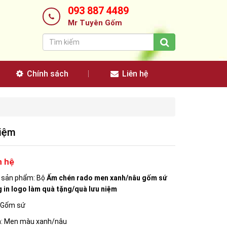
093 887 4489
Mr Tuyên Gốm
Chính sách
Liên hệ
niệm
n hệ
n sản phẩm: Bộ
Ấm chén rado men xanh/nâu gốm sứ
 in logo làm quà tặng/quà lưu niệm
: Gốm sứ
: Men màu xanh/nâu