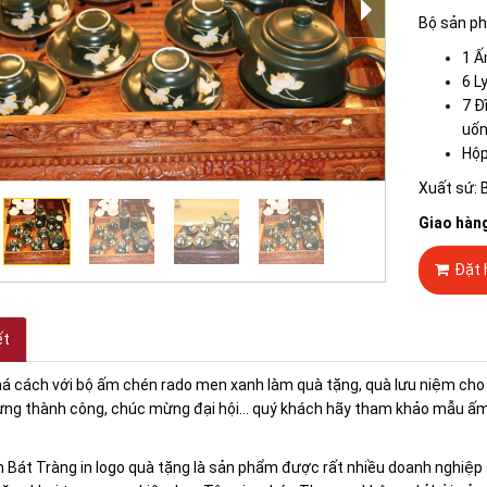
Bộ sản p
1 Ấ
6 L
7 Đ
uốn
Hộp
Xuất sứ: 
Giao hàn
Đặt 
ết
 cách với bộ ấm chén rado men xanh làm quà tặng, quà lưu niệm cho k
ng thành công, chúc mừng đại hội... quý khách hãy tham khảo mẫu ấm
 Bát Tràng in logo quà tặng là sản phẩm được rất nhiều doanh nghiệp