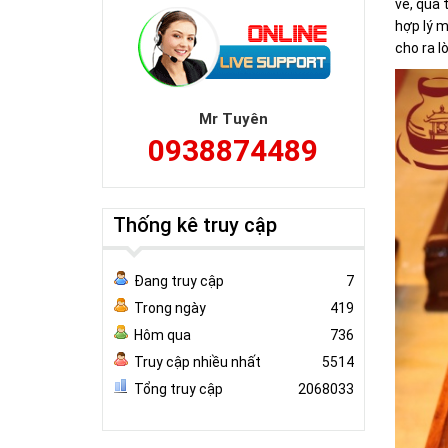
về, quà 
hợp lý m
cho ra l
Mr Tuyên
0938874489
Thống kê truy cập
Đang truy cập
7
Trong ngày
419
Hôm qua
736
Truy cập nhiều nhất
5514
Tổng truy cập
2068033