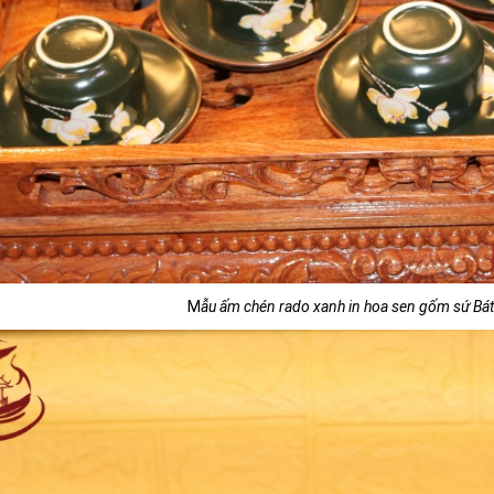
M
ẫu ấm chén rado xanh in hoa sen gốm sứ Bát