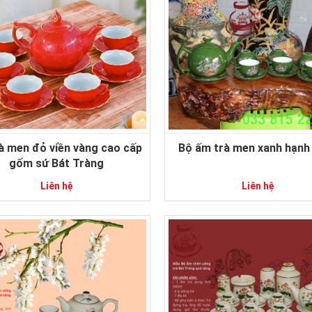
à men đỏ viền vàng cao cấp
Bộ ấm trà men xanh hạnh
gốm sứ Bát Tràng
Liên hệ
Liên hệ