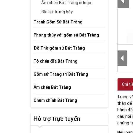
Ấm chén Bát Tràng in logo
Đĩa sứ trưng bày
Tranh Gốm Sứ Bát Tràng
Phong thủy với gốm sứ Bát Tràng
Đồ Thờ gốm sứ Bát Tràng
Tô chén đĩa Bát Tràng
Gốm sứ Trang trí Bát Tràng
Chi ti
Ấm chén Bát Tràng
Trong vă
Chum chĩnh Bát Tràng
thân để 
hành độn
câu nói 
Hỗ trợ trực tuyến
chúng ta
Nếu bạn 