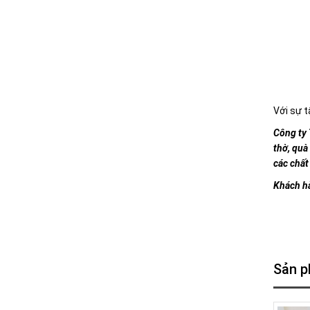
Với sự t
Công ty 
thờ, quà
các chất
Khách hà
Sản p