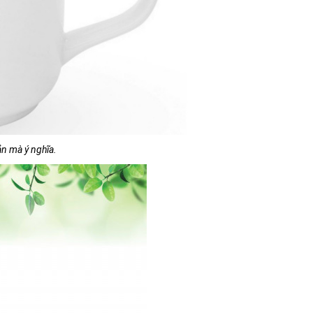
ản mà ý nghĩa.