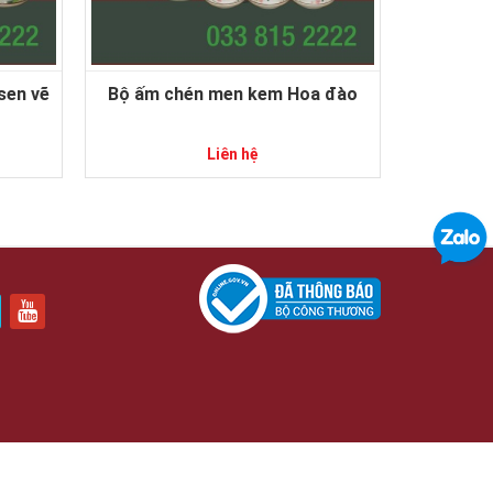
Bộ ấm chén men kem Hoa đào
Liên hệ