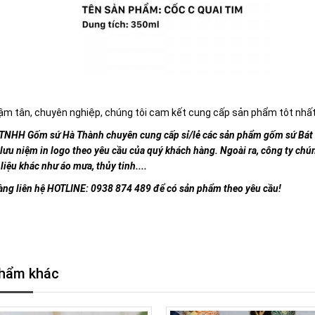
ậm tân, chuyên nghiệp, chúng tôi cam kết cung cấp sản phẩm tôt nhất,
TNHH Gốm sứ Hà Thành chuyên cung cấp sỉ/lẻ các sản phẩm gốm sứ Bát T
 lưu niệm in logo theo yêu cầu của quý khách hàng. Ngoài ra, công ty ch
 liệu khác như áo mưa, thủy tinh....
ng liên hệ HOTLINE: 0938 874 489 để có sản phẩm theo yêu cầu!
hẩm khác