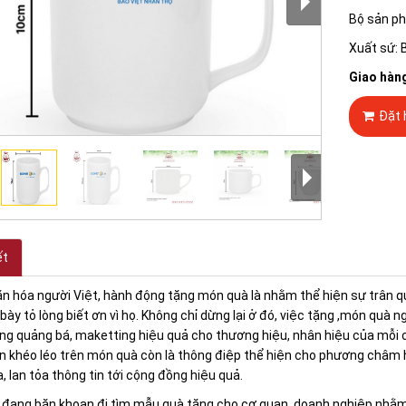
Bộ sản ph
Xuất sứ: 
Giao hàn
Đặt 
ết
n hóa người Việt, hành động tặng món quà là nhằm thể hiện sự trân quý
bày tỏ lòng biết ơn vì họ. Không chỉ dừng lại ở đó, việc tặng ,món quà
g quảng bá, maketting hiệu quả cho thương hiệu, nhân hiệu của mỗi c
in khéo léo trên món quà còn là thông điệp thể hiện cho phương châm 
, lan tỏa thông tin tới cộng đồng hiệu quả.
đang băn khoan đi tìm mẫu quà tặng cho cơ quan, doanh nghiệp nhằm t