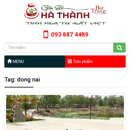
093 887 4489
MENU
Sản phẩm
Tag: dong nai