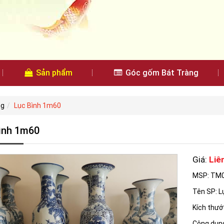
Sản phẩm
Góc gốm Bát Tràng
ng
Lục Bình 1m60
ình 1m60
Giá:
Liê
MSP: TM
Tên SP: L
Kích thướ
Công dụng: