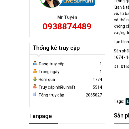
Trong qu
lửa và t
vẽ; từ b
Mr Tuyên
có thể n
0938874489
không ch
vượng t
Lục bình
Thống kê truy cập
Sản phẩm
1674 - 1
Đang truy cập
1
DT: 016
Trong ngày
1
Hôm qua
1774
Truy cập nhiều nhất
5514
Tổng truy cập
2065827
Tags:
L
Sản p
Fanpage