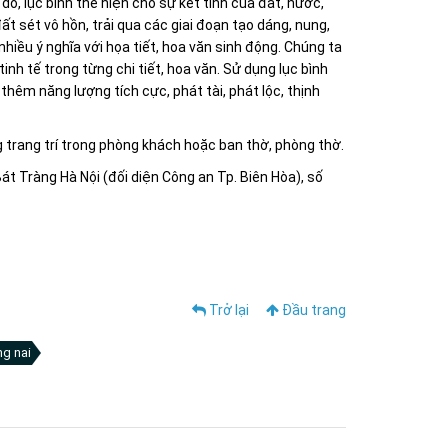
í do, lục bình thể hiện cho sự kết tinh của đất, nước,
t sét vô hồn, trải qua các giai đoạn tạo dáng, nung,
hiều ý nghĩa với họa tiết, hoa văn sinh động. Chúng ta
inh tế trong từng chi tiết, hoa văn. Sử dụng lục bình
thêm năng lượng tích cực, phát tài, phát lộc, thịnh
g trang trí trong phòng khách hoặc ban thờ, phòng thờ.
 Tràng Hà Nội (đối diện Công an Tp. Biên Hòa), số
Trở lại
Đầu trang
g nai