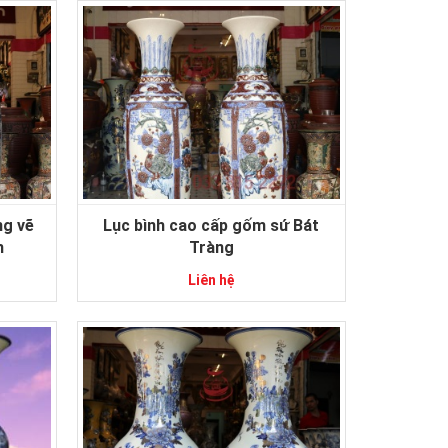
ng vẽ
Lục bình cao cấp gốm sứ Bát
h
Tràng
Liên hệ