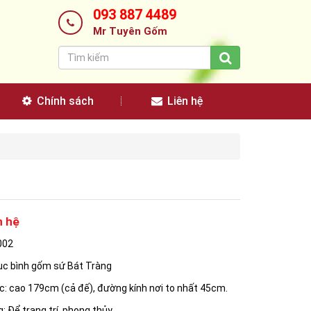
093 887 4489
Mr Tuyên Gốm
Chính sách
Liên hệ
n hệ
002
ục bình gốm sứ Bát Tràng
c: cao 179cm (cả đế), đường kính nơi to nhất 45cm.
 Để trang trí, phong thủy...