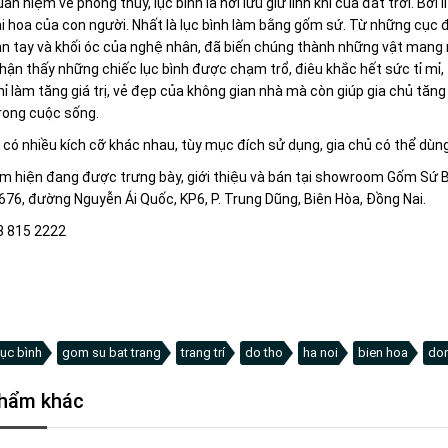
an niệm về phong thủy, lục bình là nơi lưu giữ linh khí của đất trời. Bởi l
ài hoa của con người. Nhất là lục bình làm bằng gốm sứ. Từ những cục đấ
àn tay và khối óc của nghệ nhân, đã biến chúng thành những vật mang n
hận thấy những chiếc lục bình được chạm trổ, điêu khắc hết sức tỉ mỉ, t
ỉ làm tăng giá trị, vẻ đẹp của không gian nhà mà còn giúp gia chủ tăng 
rong cuộc sống.
 có nhiều kích cỡ khác nhau, tùy mục đích sử dụng, gia chủ có thể dùn
 hiện đang được trưng bày, giới thiệu và bán tại showroom Gốm Sứ Bát
676, đường Nguyễn Ái Quốc, KP6, P. Trung Dũng, Biên Hòa, Đồng Nai.
3 815 2222
ục bình
gom su bat trang
trang trí
do tho
ha noi
bien hoa
don
hẩm khác