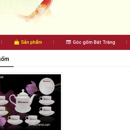
Sản phẩm
Góc gốm Bát Tràng
gốm